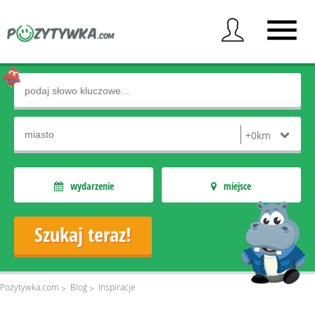
wydarzenie
miejsce
Pozytywka.com
Blog
Inspiracje