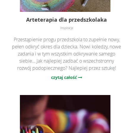
Arteterapia dla przedszkolaka
Inspiracje
Przestąpienie progu przedszkola to zupełnie nowy,
pełen odkryć okres dla dziecka. Nowi koledzy, nowe
zadania i w tym wszystkim odkrywanie samego
siebie… Jak najlepiej zadbać o wszechstronny
rozwój podopiecznego? Najlepiej przez sztukę!
czytaj całość