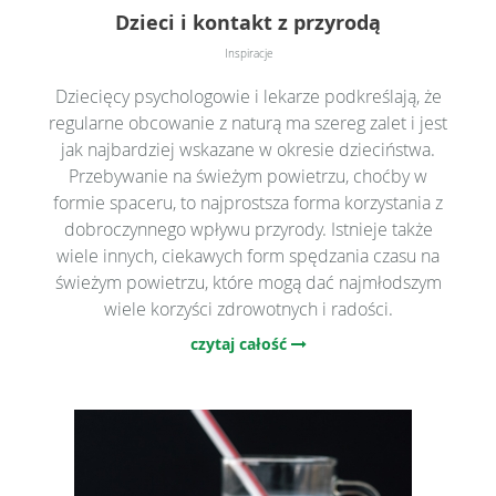
Dzieci i kontakt z przyrodą
Inspiracje
Dziecięcy psychologowie i lekarze podkreślają, że
regularne obcowanie z naturą ma szereg zalet i jest
jak najbardziej wskazane w okresie dzieciństwa.
Przebywanie na świeżym powietrzu, choćby w
formie spaceru, to najprostsza forma korzystania z
dobroczynnego wpływu przyrody. Istnieje także
wiele innych, ciekawych form spędzania czasu na
świeżym powietrzu, które mogą dać najmłodszym
wiele korzyści zdrowotnych i radości.
czytaj całość