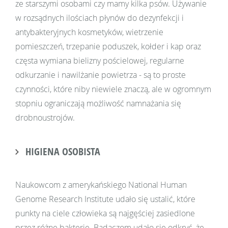
ze starszymi osobami czy mamy kilka psów. Używanie
w rozsądnych ilościach płynów do dezynfekcji i
antybakteryjnych kosmetyków, wietrzenie
pomieszczeń, trzepanie poduszek, kołder i kap oraz
częsta wymiana bielizny pościelowej, regularne
odkurzanie i nawilżanie powietrza - są to proste
czynności, które niby niewiele znaczą, ale w ogromnym
stopniu ograniczają możliwość namnażania się
drobnoustrojów.
HIGIENA OSOBISTA
Naukowcom z amerykańskiego National Human
Genome Research Institute udało się ustalić, które
punkty na ciele człowieka są najgęściej zasiedlone
przez różne bakterie. Badaczom udało się odkryć, że