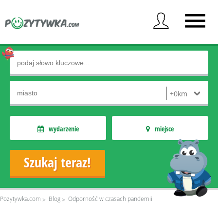
wydarzenie
miejsce
Pozytywka.com
Blog
Odporność w czasach pandemii