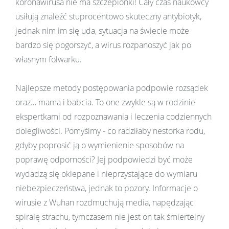
koronawirusa nie ma szczepionki! Cały czas naukowcy
usiłują znaleźć stuprocentowo skuteczny antybiotyk,
jednak nim im się uda, sytuacja na świecie może
bardzo się pogorszyć, a wirus rozpanoszyć jak po
własnym folwarku.
Najlepsze metody postępowania podpowie rozsądek
oraz… mama i babcia. To one zwykle są w rodzinie
ekspertkami od rozpoznawania i leczenia codziennych
dolegliwości. Pomyślmy - co radziłaby nestorka rodu,
gdyby poprosić ją o wymienienie sposobów na
poprawę odporności? Jej podpowiedzi być może
wydadzą się oklepane i nieprzystające do wymiaru
niebezpieczeństwa, jednak to pozory. Informacje o
wirusie z Wuhan rozdmuchują media, napędzając
spiralę strachu, tymczasem nie jest on tak śmiertelny