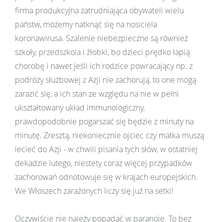
firma produkcyjna zatrudniająca obywateli wielu
państw, możemy natknąć się na nosiciela
koronawirusa. Szalenie niebezpieczne są również
szkoły, przedszkola i żłobki, bo dzieci prędko łapią
chorobę i nawet jeśli ich rodzice powracający np. z
podróży służbowej z Azji nie zachorują, to one mogą
zarazić się, a ich stan ze względu na nie w pełni
ukształtowany układ immunologiczny,
prawdopodobnie pogarszać się będzie z minuty na
minutę. Zresztą, niekoniecznie ojciec czy matka muszą
lecieć do Azji - w chwili pisania tych słów, w ostatniej
dekadzie lutego, niestety coraz więcej przypadków
zachorowań odnotowuje się w krajach europejskich.
We Włoszech zarażonych liczy się już na setki!
Oczywiście nie należy popadać w paranoję. To bez