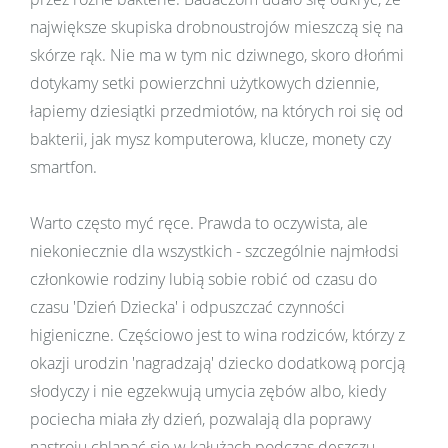
największe skupiska drobnoustrojów mieszczą się na
skórze rąk. Nie ma w tym nic dziwnego, skoro dłońmi
dotykamy setki powierzchni użytkowych dziennie,
łapiemy dziesiątki przedmiotów, na których roi się od
bakterii, jak mysz komputerowa, klucze, monety czy
smartfon.
Warto często myć ręce. Prawda to oczywista, ale
niekoniecznie dla wszystkich - szczególnie najmłodsi
członkowie rodziny lubią sobie robić od czasu do
czasu 'Dzień Dziecka' i odpuszczać czynności
higieniczne. Częściowo jest to wina rodziców, którzy z
okazji urodzin 'nagradzają' dziecko dodatkową porcją
słodyczy i nie egzekwują umycia zębów albo, kiedy
pociecha miała zły dzień, pozwalają dla poprawy
nastroju chlapać się w kałużach podczas deszczu.