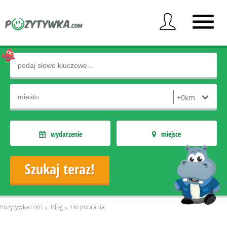
wydarzenie
miejsce
Pozytywka.com
Blog
Do pobrania