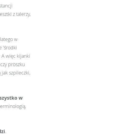
tancji
ztki z talerzy,
Dlatego w
 'środki
 A więc kijanki
 czy proszku
jak szpileczki,
wszystko w
terminologią,
zi
.