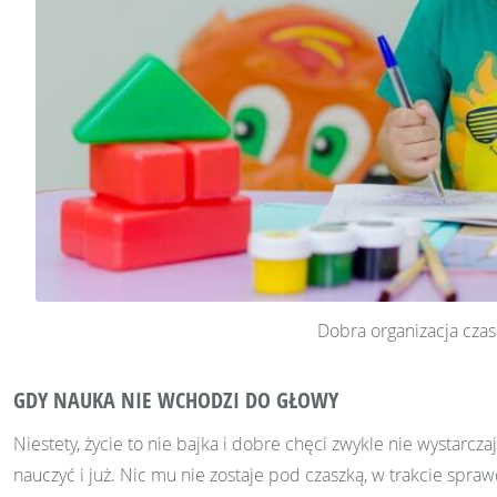
Dobra organizacja czas
GDY NAUKA NIE WCHODZI DO GŁOWY
Niestety, życie to nie bajka i dobre chęci zwykle nie wystarcz
nauczyć i już. Nic mu nie zostaje pod czaszką, w trakcie spraw