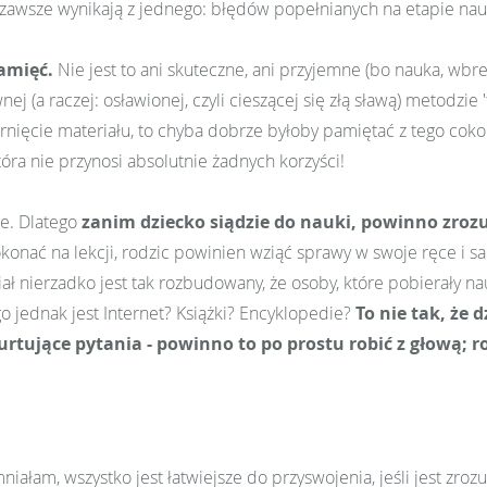
 zawsze wynikają z jednego: błędów popełnianych na etapie nau
amięć.
Nie jest to ani skuteczne, ani przyjemne (bo nauka, wb
(a raczej: osławionej, czyli cieszącej się złą sławą) metodzie '
garnięcie materiału, to chyba dobrze byłoby pamiętać z tego cok
óra nie przynosi absolutnie żadnych korzyści!
e. Dlatego
zanim dziecko siądzie do nauki, powinno zroz
dokonać na lekcji, rodzic powinien wziąć sprawy w swoje ręce i 
ał nierzadko jest tak rozbudowany, że osoby, które pobierały na
go jednak jest Internet? Książki? Encyklopedie?
To nie tak, że 
rtujące pytania - powinno to po prostu robić z głową; ro
am, wszystko jest łatwiejsze do przyswojenia, jeśli jest zrozum