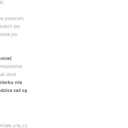
ki.
rew pozorom,
trzech zet:
olwiek po
umieć
samodzielnie
uki dwie
dziecku nie
dzice zaś są
iałe, a to, co