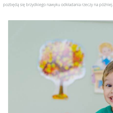
pozbędą się brzydkiego nawyku odkładania rzeczy na później. P