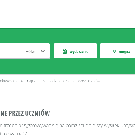
wydarzenie
miejsce
fektywna nauka - najczęstsze błędy popełniane przez uczniów
ANE PRZEZ UCZNIÓW
ień trzeba przygotowywać się na coraz solidniejszy wysiłek umysł
stko ogarnąć?