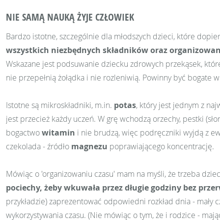
NIE SAMĄ NAUKĄ ŻYJE CZŁOWIEK
Bardzo istotne, szczególnie dla młodszych dzieci, które dopie
wszystkich niezbędnych składnik
ó
w oraz organizowan
Wskazane jest podsuwanie dziecku zdrowych przekąsek, które 
nie przepełnią żołądka i nie rozleniwią. Powinny być bogate 
Istotne są mikroskładniki, m.in.
potas
, który jest jednym z n
jest przecież każdy uczeń. W grę wchodzą orzechy, pestki (sło
bogactwo
witamin
i nie brudzą, więc podręczniki wyjdą z ew
czekolada - źródło
magnezu
poprawiającego koncentrację.
Mówiąc o 'organizowaniu czasu' mam na myśli, że trzeba dziec
pociechy, żeby wkuwała przez długie godziny bez przer
przykładzie) zaprezentować odpowiedni rozkład dnia - mały c
wykorzystywania czasu. (Nie mówiąc o tym, że i rodzice - maj