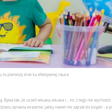
u to pierwszy krok ku efektywnej nauce
ają. Bywa tak, że uczeń wkuwa, wkuwa i… nic z tego nie wychodzi. 
dzianu sprawia wrażenie, jakby nawet nie zajrzał do książki - a p