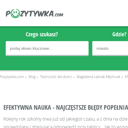
Czego szukasz?
Gdzie?
Pozytywka.com
Blog
Twórczość dla dzieci
Magdalena Lipniak-Młyńczak
E
EFEKTYWNA NAUKA - NAJCZĘSTSZE BŁĘDY POPEŁNI
Kolejny rok szkolny trwa już od jakiegoś czasu, a z dnia na dz
sprawdziany i stresująca odpowiedź przy tablicy… Jak to wszy