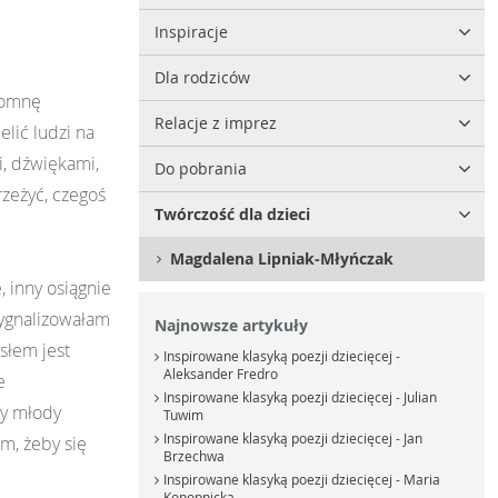
Inspiracje
Dla rodziców
pomnę
Relacje z imprez
lić ludzi na
i, dźwiękami,
Do pobrania
rzeżyć, czegoś
Twórczość dla dzieci
Magdalena Lipniak-Młyńczak
 inny osiągnie
sygnalizowałam
Najnowsze artykuły
słem jest
Inspirowane klasyką poezji dziecięcej -
Aleksander Fredro
e
Inspirowane klasyką poezji dziecięcej - Julian
by młody
Tuwim
Inspirowane klasyką poezji dziecięcej - Jan
em, żeby się
Brzechwa
Inspirowane klasyką poezji dziecięcej - Maria
Konopnicka