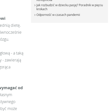
Jak rozbudzić w dziecku pasję? Poradnik w pięciu
krokach
Odporność w czasach pandemii
owi
ednią dietę.
równocześnie
mózgu.
łową - a taką
 - zawierają
gorąca
wymagać od
własnym
ektywnego
- być może