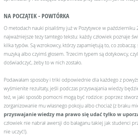
NA POCZĄTEK - POWTÓRKA
O metodach nauki pisaliśmy już w Pozytywce w październiku 
najważniejsze tezy tamtego tekstu: każdy człowiek poznaje św
kilka typów. Są wzrokowcy, którzy zapamiętują to, co zobaczą
muzyką albo czyimś głosem. Trzecim typem są dotykowcy, czyli 
doświadczyć, żeby to w nich zostało.
Podawałam sposoby i triki odpowiednie dla każdego z powyżs
wyśmienite rezultaty, jeśli podczas przyswajania wiedzy będzi
też, w jaki sposób pomocni mogą być rodzice: poprzez stwo
zorganizowanie mu własnego pokoju albo chociaż (z braku mi
przyswajanie wiedzy ma prawo się udać tylko w uporz
człowiek nie nabrał awersji do bałaganu takiej jak studenci pr
nie uczyć!).