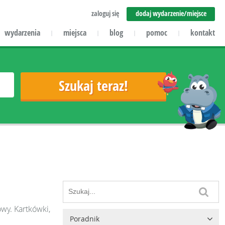
zaloguj się
dodaj wydarzenie/miejsce
wydarzenia
miejsca
blog
pomoc
kontakt
|
|
|
|
owy. Kartkówki,
Poradnik