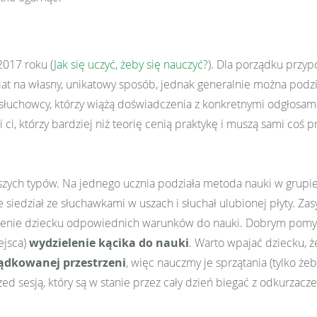
2017 roku (
Jak się uczyć, żeby się nauczyć?
). Dla porządku przy
iat na własny, unikatowy sposób, jednak generalnie można podzie
; słuchowcy, którzy wiążą doświadczenia z konkretnymi odgłosam
ci, którzy bardziej niż teorię cenią praktykę i muszą sami coś p
zych typów. Na jednego ucznia podziała metoda nauki w grupie,
e siedział ze słuchawkami w uszach i słuchał ulubionej płyty. Za
rzenie dziecku odpowiednich warunków do nauki. Dobrym pomy
ejsca)
wydzielenie kącika do nauki
. Warto wpajać dziecku, ż
ądkowanej przestrzeni
, więc nauczmy je sprzątania (tylko że
zed sesją, który są w stanie przez cały dzień biegać z odkurzacz