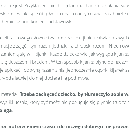
akie nie jest. Przykładem niech będzie mechanizm działania subs
kiem - w jaki sposób płyn do mycia naczyń usuwa zaschnięte res
a chemii już pod koniec podstawówki.
ieli fachowego słownictwa podczas lekcji nie ułatwia sprawy. 
macje z zajęć - tym razem jednak 'na chłopski rozum'. Niech owe
mienią się w… kijanki. Każde dziecko wie, jak wygląda kijanka.
ają się tłuszczem i brudem. W ten sposób kijanka płynu do naczyń
e spłukać i odpłyną razem z nią. Jednocześnie ogonki kijanek są 
mu woda łatwiej do niej dociera i ją podmywa.
 materiał.
Trzeba zachęcać dziecko, by tłumaczyło sobie 
ysiłki ucznia, który być może nie posługuje się płynnie trudną 
olega
.
arnotrawieniem czasu i do niczego dobrego nie prowad