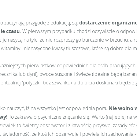
ro zaczynają przygodę z edukacją, są:
dostarczenie organizm
ie czasu
. W pierwszym przypadku chodzi oczywiście o odpowi
je nasycą na tyle, że nie rozproszy go burczenie w brzuchu, a 
w witaminy i nienasycone kwasy tłuszczowe, które są dobre dla 
ajważniejszych pierwiastków odpowiednich dla osób pracujących g
necznika lub dyni), owoce suszone i świeże (idealne będą banany
entualnej 'potyczki' bez szwanku), a do picia doskonała będzie 
ko nauczyć, iż na wszystko jest odpowiednia pora.
Nie wolno 
wy!
To zakrawa o psychiczne znęcanie się. Warto (najlepiej na 
złowiek to świetny obserwator i z łatwością przyswoi zasady ef
ąc świadomość, że ktoś ich obserwuje i powiela ich zachowania 