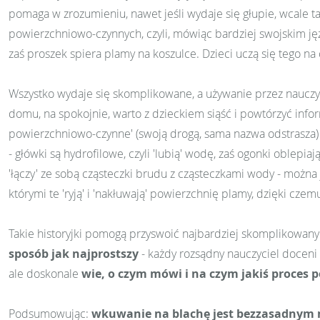
pomaga w zrozumieniu, nawet jeśli wydaje się głupie, wcale t
powierzchniowo-czynnych, czyli, mówiąc bardziej swojskim języ
zaś proszek spiera plamy na koszulce. Dzieci uczą się tego n
Wszystko wydaje się skomplikowane, a używanie przez nauczyc
domu, na spokojnie, warto z dzieckiem siąść i powtórzyć infor
powierzchniowo-czynne' (swoją drogą, sama nazwa odstrasza) za
- główki są hydrofilowe, czyli 'lubią' wodę, zaś ogonki oblepi
'łączy' ze sobą cząsteczki brudu z cząsteczkami wody - można j
którymi te 'ryją' i 'nakłuwają' powierzchnię plamy, dzięki cze
Takie historyjki pomogą przyswoić najbardziej skomplikowany
spos
ó
b jak najprostszy
- każdy rozsądny nauczyciel doceni w
ale doskonale
wie, o czym m
ó
wi i na czym jakiś
proces p
Podsumowując:
wkuwanie na blachę jest bezzasadnym m