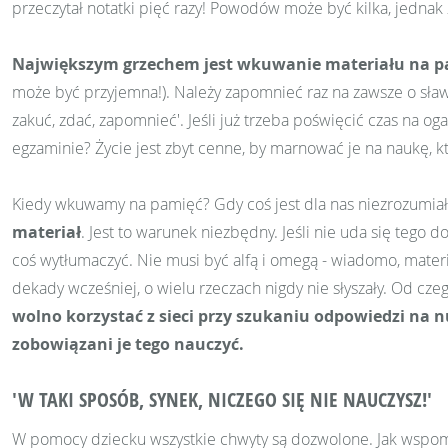
przeczytał notatki pięć razy! Powodów może być kilka, jednak
Największym grzechem jest wkuwanie materiału na p
może być przyjemna!). Należy zapomnieć raz na zawsze o sławnej 
zakuć, zdać, zapomnieć'. Jeśli już trzeba poświęcić czas na o
egzaminie? Życie jest zbyt cenne, by marnować je na naukę, kt
Kiedy wkuwamy na pamięć? Gdy coś jest dla nas niezrozumiał
materia
ł
. Jest to warunek niezbędny. Jeśli nie uda się tego 
coś wytłumaczyć. Nie musi być alfą i omegą - wiadomo, materi
dekady wcześniej, o wielu rzeczach nigdy nie słyszały. Od cze
wolno korzystać z sieci przy szukaniu odpowiedzi na nu
zobowiązani je tego nauczyć.
'W TAKI SPOSÓB, SYNEK, NICZEGO SIĘ NIE NAUCZYSZ!'
W pomocy dziecku wszystkie chwyty są dozwolone. Jak wspomniał