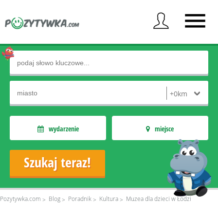
wydarzenie
miejsce
Pozytywka.com
Blog
Poradnik
Kultura
Muzea dla dzieci w Łodzi