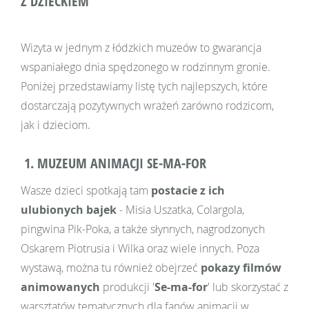
Z DZIECKIEM
Wizyta w jednym z łódzkich muzeów to gwarancja
wspaniałego dnia spędzonego w rodzinnym gronie.
Poniżej przedstawiamy listę tych najlepszych, które
dostarczają pozytywnych wrażeń zarówno rodzicom,
jak i dzieciom.
1. MUZEUM ANIMACJI SE-MA-FOR
Wasze dzieci spotkają tam
postacie z ich
ulubionych bajek
- Misia Uszatka, Colargola,
pingwina Pik-Poka, a także słynnych, nagrodzonych
Oskarem Piotrusia i Wilka oraz wiele innych. Poza
wystawą, można tu również obejrzeć
pokazy film
ó
w
animowanych
produkcji '
Se-ma-for
' lub skorzystać z
warsztatów tematycznych dla fanów animacji w