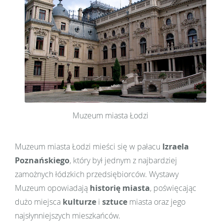
Muzeum miasta Łodzi
Muzeum miasta Łodzi mieści się w pałacu
Izraela
Poznańskiego
, który był jednym z najbardziej
zamożnych łódzkich przedsiębiorców. Wystawy
Muzeum opowiadają
histori
ę miasta
, poświęcając
dużo miejsca
kulturze
i
sztuce
miasta oraz jego
najsłynniejszych mieszkańców.