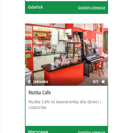
Gdańsk
Godziny otwarcia
Jedzonko
0/5
Nutka Cafe
Nutka Café to kawiarenka dla dzieci i
rodziców
Warszawa
Godziny otwarcia