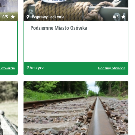
0/5
Wyprawy i odkrycia
0/5
Podziemne Miasto Osówka
Głuszyca
 otwarcia
Godziny otwarcia