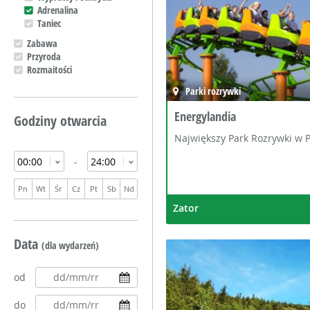
Adrenalina
Taniec
Zabawa
Przyroda
Rozmaitości
Parki rozrywki
Energylandia
Godziny otwarcia
Największy Park Rozrywki w P
-
Pn
Wt
Śr
Cz
Pt
Sb
Nd
Zator
Data
(dla wydarzeń)
od
do