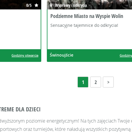
0/5
Wyprawy i odkrycia
Podziemne Miasto na Wyspie Wolin
.
Sensacyjne tajemnice do odkrycia!
Świnoujście
Godziny otwarcia
Godziny
1
2
>
TREME DLA DZIECI
podwyższonym poziomie energetycznym! Na tych zajęciach Twoje d
rtowych oraz turniejów, które naładują wszystkich pozytywną da