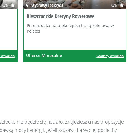
0/5
Wyprawy i odkrycia
0/5
Bieszczadzkie Drezyny Rowerowe
Przejażdżka najpiękniejszą trasą kolejową w
Polsce!
Uherce Mineralne
 otwarcia
Godziny otwarcia
ziecko nie będzie się nudziło. Znajdziesz u nas propozycje
wką mocy i energii. Jeżeli szukasz dla swojej pociechy