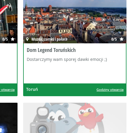
0/5
Muzea, zamki i pałace
0/5
Dom Legend Toruńskich
Dostarczymy wam sporej dawki emocji ;)
Toruń
 otwarcia
Godziny otwarcia