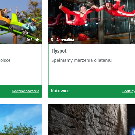
0/5
Adrenalina
Flyspot
olsce
Spełniamy marzenia o lataniu
Katowice
Godziny otwarcia
Godziny