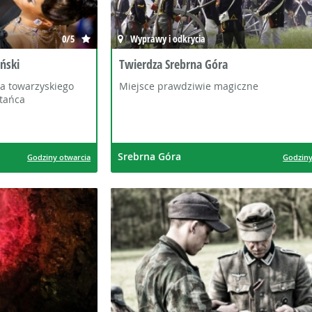
0/5
Wyprawy i odkrycia
ński
Twierdza Srebrna Góra
ca towarzyskiego
Miejsce prawdziwie magiczne
 tańca
Srebrna Góra
Godziny otwarcia
Godziny