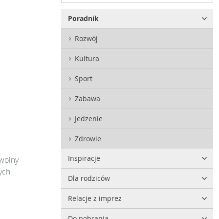
Poradnik
Rozwój
Kultura
Sport
Zabawa
Jedzenie
Zdrowie
Inspiracje
 wolny
ych
Dla rodziców
Relacje z imprez
Do pobrania