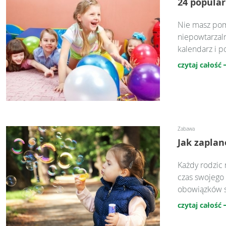
24 popular
Nie masz pom
niepowtarzaln
kalendarz i p
czytaj całość
Zabawa
Jak zaplan
Każdy rodzic
czas swojego 
obowiązków sp
czytaj całość