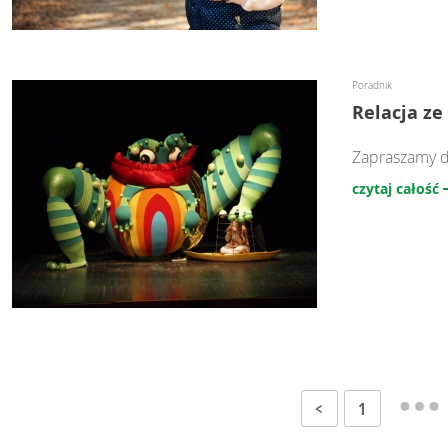
Poradnik
Relacja ze
Zapraszamy do
czytaj całość
<
1