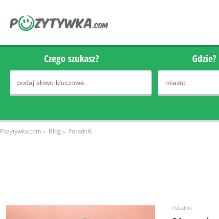
Czego szukasz?
Gdzie?
Pozytywka.com
Blog
Poradnik
Poradnik