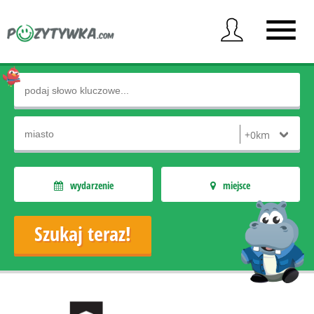
wydarzenie
miejsce