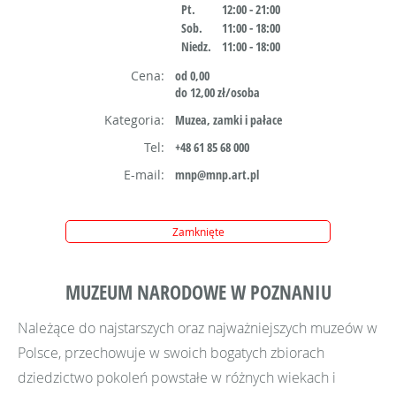
Pt.
12:00 - 21:00
Sob.
11:00 - 18:00
Niedz.
11:00 - 18:00
Cena:
od 0,00
do 12,00 zł/osoba
Kategoria:
Muzea, zamki i pałace
Tel:
+48 61 85 68 000
E-mail:
mnp@mnp.art.pl
Zamknięte
MUZEUM NARODOWE W POZNANIU
Należące do najstarszych oraz najważniejszych muzeów w
Polsce, przechowuje w swoich bogatych zbiorach
dziedzictwo pokoleń powstałe w różnych wiekach i