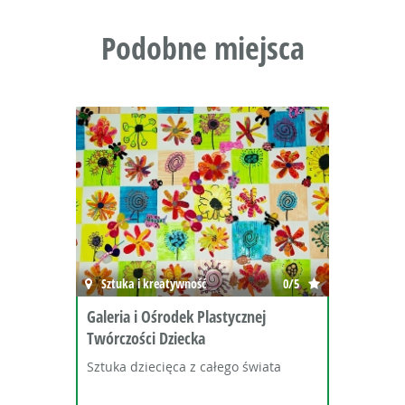
Podobne miejsca
Sztuka i kreatywność
0/5
Świat 
aleria i Ośrodek Plastycznej
Pszczel
wórczości Dziecka
Wielka 
ztuka dziecięca z całego świata