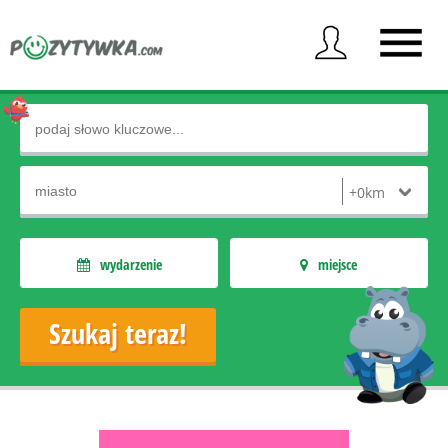
wydarzenie
miejsce