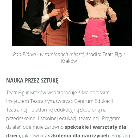
Pan Piórko - w ramionach miłości,
źródło: Teatr Figur
Kraków
NAUKA PRZEZ SZTUKĘ
Teatr Figur Kraków współpracuje z Małopolskim
Instytutem Teatralnym, tworząc Centrum Edukacji
Teatralnej - platformę edukacyjną skupioną na
przedszkolnej i szkolnej edukacji teatralnej. Program
działań obejmuje zarówno
spektakle i warsztaty dla
dzieci
, jak również
szkolenia dla nauczycieli
. Program