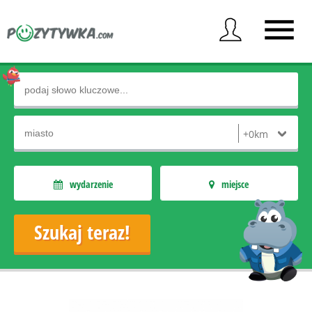
wydarzenie
miejsce