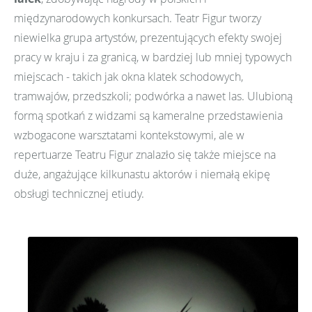
międzynarodowych konkursach. Teatr Figur tworzy
niewielka grupa artystów, prezentujących efekty swojej
pracy w kraju i za granicą, w bardziej lub mniej typowych
miejscach - takich jak okna klatek schodowych,
tramwajów, przedszkoli; podwórka a nawet las. Ulubioną
formą spotkań z widzami są kameralne przedstawienia
wzbogacone warsztatami kontekstowymi, ale w
repertuarze Teatru Figur znalazło się także miejsce na
duże, angażujące kilkunastu aktorów i niemałą ekipę
obsługi technicznej etiudy.