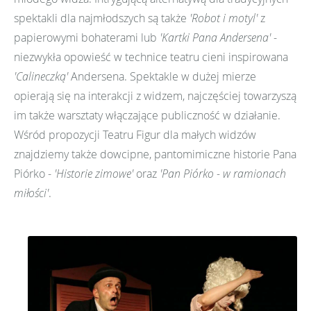
spektakli dla najmłodszych są także
'Robot i motyl'
z
papierowymi bohaterami lub
'Kartki Pana Andersena'
-
niezwykła opowieść w technice teatru cieni inspirowana
'Calineczką'
Andersena. Spektakle w dużej mierze
opierają się na interakcji z widzem, najczęściej towarzyszą
im także warsztaty włączające publiczność w działanie.
Wśród propozycji Teatru Figur dla małych widzów
znajdziemy także dowcipne, pantomimiczne historie Pana
Piórko -
'Historie zimowe'
oraz
'Pan Piórko - w ramionach
miłości'
.