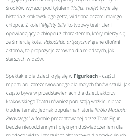
środków wyrazu; pod tytułem
'Huljet, Huljet'
kryje się
historia z krakowskiego getta, widziana oczami małego
chłopca. Z kolei '
Mglisty Bil­ly'
to typowy teatr cieni
opowiadający o chłopcu z charakterem, który mierzy się
ze śmiercią kota.
'Rękodzieło artystyczne'
grane dłońmi
aktorów, to propozycje zarówno dla młodszych, jak i
starszych widzów.
Spektakle dla dzieci kryją się w
Figurkach
- części
repertuaru zarezerwowanego dla małych fanów sztuki. Jak
często bywa w przedstawieniach dla dzieci, aktorzy
krakowskiego Teatru również poruszają ważkie, nieraz
trudne tematy. Jednak popularna historia
'Króla Ma­ciusia
Pierwszego'
w formie prezentowanej przez Teatr Figur
będzie niecodziennym i pięknym doświadczeniem dla
młodego widza. Intrygującą alternatywą dla tradycyjnych