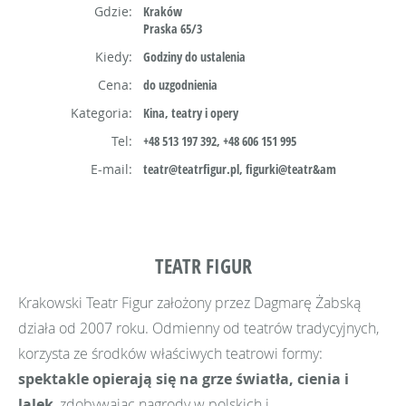
Gdzie:
Kraków
Praska 65/3
Kiedy:
Godziny do ustalenia
Cena:
do uzgodnienia
Kategoria:
Kina, teatry i opery
Tel:
+48 513 197 392, +48 606 151 995
E-mail:
te­atr@teatr­fi­gur.pl, figurki@teatr&am
TEATR FIGUR
Krakowski Teatr Figur założony przez Dagmarę Żabską
działa od 2007 roku. Odmienny od teatrów tradycyjnych,
korzysta ze środków właściwych teatrowi formy:
spektakle opierają się na grze światła, cienia i
lalek
, zdobywając nagrody w polskich i