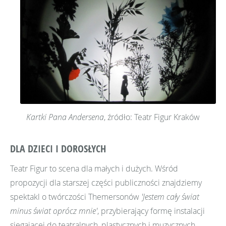
Kartki Pana Andersena
, źródło: Teatr Figur Kraków
DLA DZIECI I DOROSŁYCH
Teatr Figur to scena dla małych i dużych. Wśród
propozycji dla starszej części publiczności znajdziemy
spektakl o twórczości Themersonów
'Jestem cały świat
minus świat oprócz mnie'
, przybierający formę instalacji
sięgającej do teatralnych, plastycznych i muzycznych