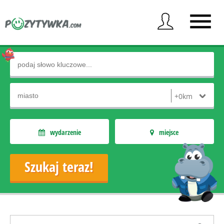
wydarzenie
miejsce