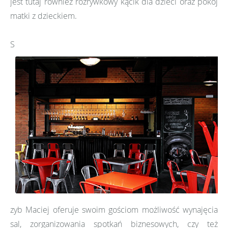
jest tutaj również rozrywkowy kącik dla dzieci oraz pokój
matki z dzieckiem.
S
zyb Maciej oferuje swoim gościom możliwość wynajęcia
sal, zorganizowania spotkań biznesowych, czy też