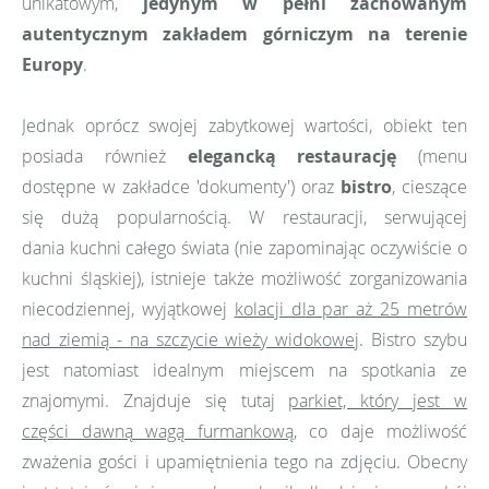
unikatowym,
jedynym w pełni zachowanym
autentycznym zakładem górniczym na terenie
Europy
.
Jednak oprócz swojej zabytkowej wartości, obiekt ten
posiada również
elegancką restaurację
(menu
dostępne w zakładce 'dokumenty') oraz
bistro
, cieszące
się dużą popularnością. W restauracji, serwującej
dania kuchni całego świata (nie zapominając oczywiście o
kuchni śląskiej), istnieje także możliwość zorganizowania
niecodziennej, wyjątkowej
kolacji dla par aż 25 metrów
nad ziemią - na szczycie wieży widokowej
. Bistro szybu
jest natomiast idealnym miejscem na spotkania ze
znajomymi. Znajduje się tutaj
parkiet, który jest w
części dawną wagą furmankową
, co daje możliwość
zważenia gości i upamiętnienia tego na zdjęciu. Obecny