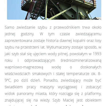
Samo zwiedzanie szybu z przewodnikiem trwa około
jednej godziny. W tym czasie zwiedzającemu
zaprezentowana zostaje historia dawnej kopalni oraz losy
szybu na przestrzeni lat. Wytłumaczony zostaje sposób, w
jaki szyb stał się ujęciem wody pitnej, powstałym w 1993
roku i odprowadzającym średniozmineralizowaną
wapniowo-magnezową wodę o doskonałych
właściwościach smakowych i stałej temperaturze ok. 8-
9°C, po dziś dzień. Ponadto, zwiedzający może być
świadkiem pracy maszyny wyciągowej i zobaczyć
widok panoramy miasta, który rozciąga się z platformy,
znajdującej się na wieży. Szyb Maciej jest obiektem