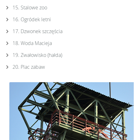
15. Stalowe zoo
16. Ogródek letni
17. Dzwonek szczęścia
18. Woda Macieja
19. Zwałowisko (hałda)
20. Plac zabaw