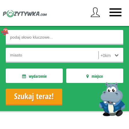
wydarzenie
miejsce