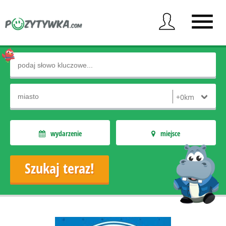
wydarzenie
miejsce