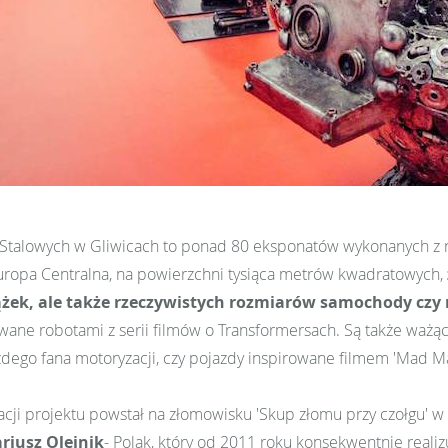
 Stalowych w Gliwicach
to ponad 80 eksponatów wykonanych z rec
ropa Centralna, na powierzchni tysiąca metrów kwadratowych,
ążek, ale także rzeczywistych rozmiarów samochody czy
rowane robotami z serii filmów o Transformersach. Są także w
żdego fana motoryzacji, czy pojazdy inspirowane filmem 'Mad M
acji projektu powstał na złomowisku 'Skup złomu przy czołgu' w
ariusz Olejnik
- Polak, który od 2011 roku konsekwentnie reali