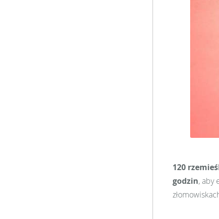
120 rzemie
godzin
, aby
złomowiskac