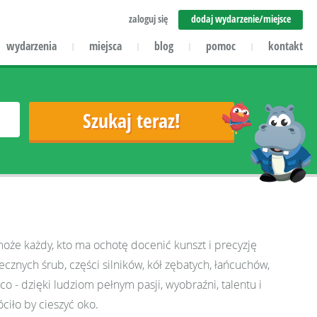
zaloguj się
dodaj wydarzenie/miejsce
wydarzenia
miejsca
blog
pomoc
kontakt
|
|
|
|
 może każdy, kto ma ochotę docenić kunszt i precyzję
cznych śrub, części silników, kół zębatych, łańcuchów,
co - dzięki ludziom pełnym pasji, wyobraźni, talentu i
ciło by cieszyć oko.