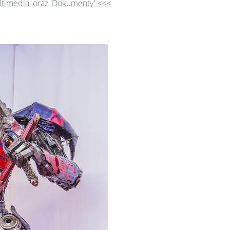
ultimedia' oraz 'Dokumenty' <<<