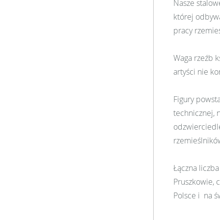
Nasze stalowe
której odbyw
pracy rzemieś
Waga rzeźb k
artyści nie ko
Figury powsta
technicznej, 
odzwierciedle
rzemieślnikó
Łączna liczba
Pruszkowie, 
Polsce i na ś