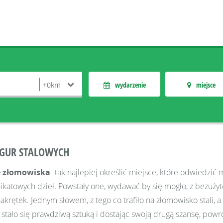
wydarzenie
miejsce
IGUR STALOWYCH
e złomowiska
- tak najlepiej określić miejsce, które odwiedzić
katowych dzieł. Powstały one, wydawać by się mogło, z bezużyte
nakrętek. Jednym słowem, z tego co trafiło na złomowisko stali, a 
- stało się prawdziwą sztuką i dostając swoją drugą szansę, powró