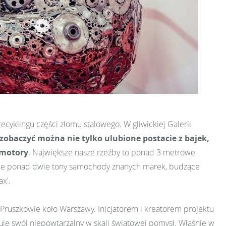
yklingu części złomu stalowego. W gliwickiej Galerii
zobaczyć można nie tylko ulubione postacie z bajek,
 motory
. Największe nasze rzeźby to ponad 3 metrowe
ażące ponad dwie tony samochody znanych marek, budzące
ax'.
 Pruszkowie koło Warszawy. Inicjatorem i kreatorem projektu
zuje swój niepowtarzalny w skali światowej pomysł. Właśnie w