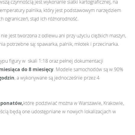
zą czynnością jest wykonanie siatki kartograficznej, na
temperatury palnika, który jest podstawowym narzędziem
ych ograniczeń, stąd ich różnorodność.
r nie jest tworzona z odlewu ani przy użyciu ciężkich maszyn,
nia potrzebne są: spawarka, palnik, młotek i przecinarka.
ypu figury w skali 1:18 oraz pełnej dokumentacji
miesiąca do 8 miesięcy
. Modele samochodów są w 90%
godzin
, a wykonywane są jednocześnie przez 4
sponatów,
które podziwiać można w Warszawie, Krakowie,
nością będą one udostępniane w nowych lokalizacjach w