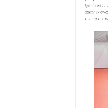
tym miejscu p
stało? W ówcz
dostęp do mat