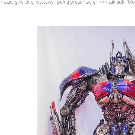
 naszej gliwickiej wystawy i pełną prezentację! <<< zakładki 'M