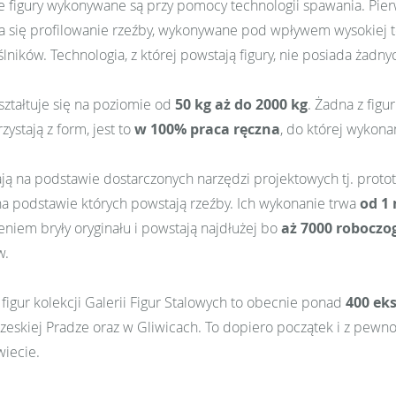
 figury wykonywane są przy pomocy technologii spawania. Pierws
a się profilowanie rzeźby, wykonywane pod wpływem wysokiej 
lników. Technologia, z której powstają figury, nie posiada żadn
ształtuje się na poziomie od
50 kg aż do 2000 kg
. Żadna z figu
rzystają z form, jest to
w 100% praca ręczna
, do której wykona
ją na podstawie dostarczonych narzędzi projektowych tj. protot
na podstawie których powstają rzeźby. Ich wykonanie trwa
od 1 
niem bryły oryginału i powstają najdłużej bo
aż 7000 roboczo
w.
 figur kolekcji Galerii Figur Stalowych to obecnie ponad
400 ek
czeskiej Pradze oraz w Gliwicach. To dopiero początek i z pew
wiecie.