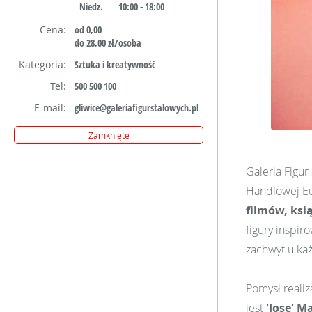
Niedz.
10:00 - 18:00
Cena:
od 0,00
do 28,00 zł/osoba
Kategoria:
Sztuka i kreatywność
Tel:
500 500 100
E-mail:
gliwice@galeriafigurstalowych.pl
Zamknięte
Galeria Figur
Handlowej Eu
filmów, ksi
figury inspi
zachwyt u ka
Pomysł realiz
jest
'Jose' M