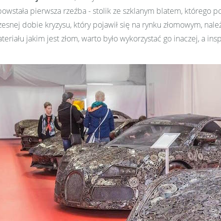
owstała pierwsza rzeźba - stolik ze szklanym blatem, którego p
esnej dobie kryzysu, który pojawił się na rynku złomowym, nal
eriału jakim jest złom, warto było wykorzystać go inaczej, a insp