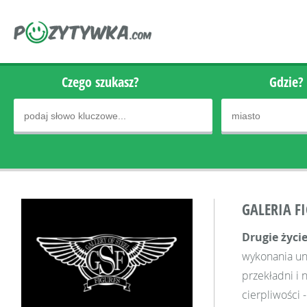
Czego szukasz?
Gdzie?
GALERIA F
Drugie życi
wykonania uni
przekładni i 
cierpliwości 