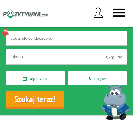
wydarzenie
miejsce