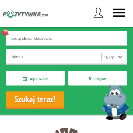
wydarzenie
miejsce