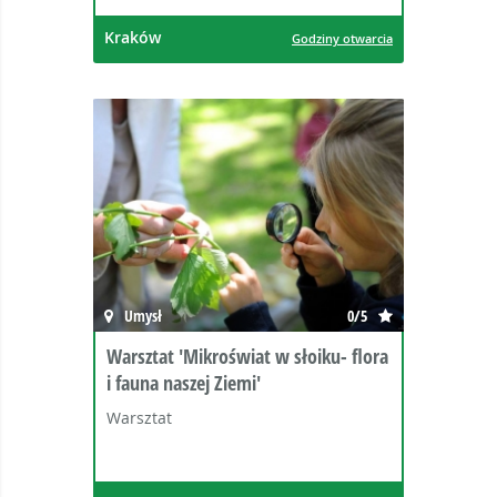
Kraków
Godziny otwarcia
Umysł
0/5
Warsztat 'Mikroświat w słoiku- flora
i fauna naszej Ziemi'
Warsztat