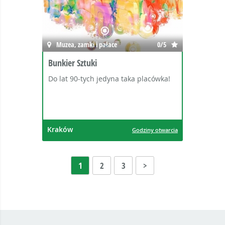
Muzea, zamki i pałace
0/5
Bunkier Sztuki
Do lat 90-tych jedyna taka placówka!
Kraków
Godziny otwarcia
1
2
3
>