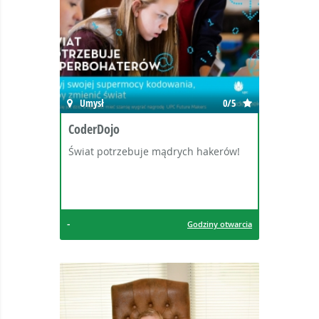
Umysł
0/5
CoderDojo
Świat potrzebuje mądrych hakerów!
-
Godziny otwarcia