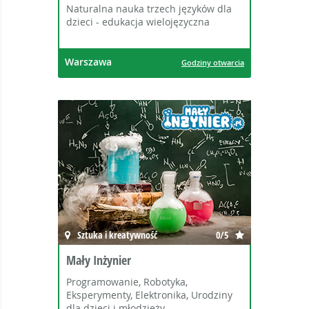
Naturalna nauka trzech języków dla
dzieci - edukacja wielojęzyczna
Warszawa
Godziny otwarcia
Sztuka i kreatywność
0/5
Mały Inżynier
Programowanie, Robotyka,
Eksperymenty, Elektronika, Urodziny
dla dzieci i młodzieży