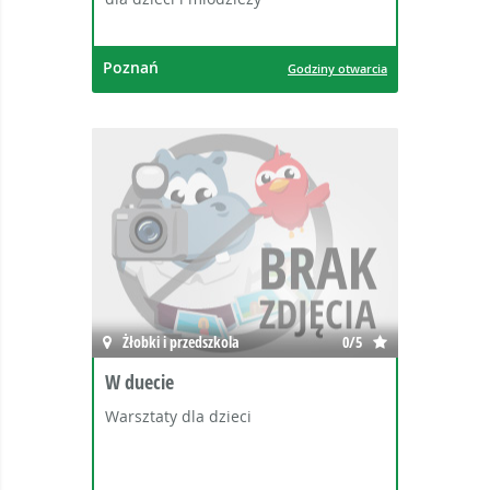
Poznań
Godziny otwarcia
Żłobki i przedszkola
0/5
W duecie
Warsztaty dla dzieci