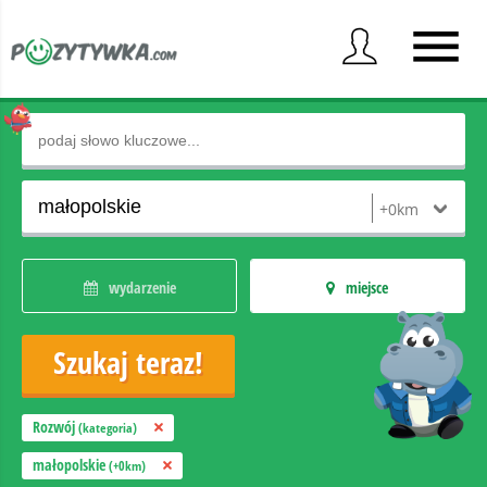
wydarzenie
miejsce
Rozwój
(kategoria)
małopolskie
(+0km)