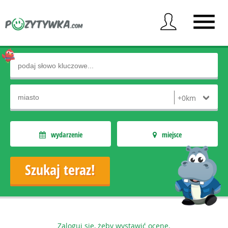
wydarzenie
miejsce
Zaloguj się, żeby wystawić ocenę.