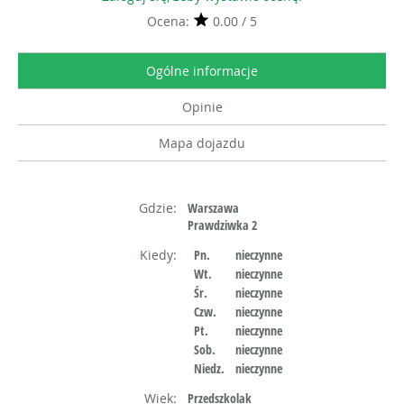
Ocena:
0.00 / 5
Ogólne informacje
Opinie
Mapa dojazdu
Gdzie:
Warszawa
Prawdziwka 2
Kiedy:
Pn.
nieczynne
Wt.
nieczynne
Śr.
nieczynne
Czw.
nieczynne
Pt.
nieczynne
Sob.
nieczynne
Niedz.
nieczynne
Wiek:
Przedszkolak