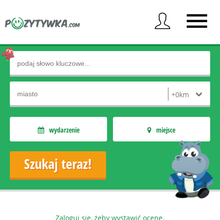
wydarzenie
miejsce
Zaloguj się, żeby wystawić ocenę.