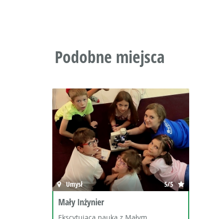
Podobne miejsca
Umysł
5/5
Mały Inżynier
Ekscytująca nauka z Małym