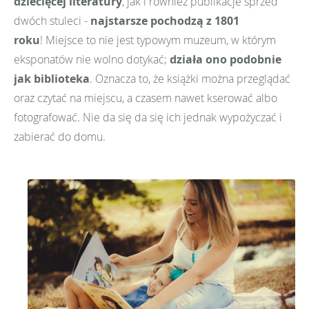
dziecięcej literatury
, jak i również publikacje sprzed
dwóch stuleci -
najstarsze pochodzą z 1801
roku
! Miejsce to nie jest typowym muzeum, w którym
eksponatów nie wolno dotykać;
d
ziała ono podobnie
jak biblioteka
. Oznacza to, że książki można przeglądać
oraz czytać na miejscu, a czasem nawet kserować albo
fotografować. Nie da się da się ich jednak wypożyczać i
zabierać do domu.