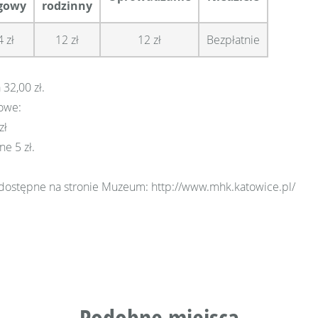
gowy
rodzinny
4 zł
12 zł
12 zł
Bezpłatnie
32,00 zł.
towe:
zł
e 5 zł.
 dostępne na stronie Muzeum: http://www.mhk.katowice.pl/