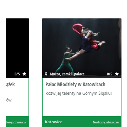
Muzea, zamki i pałace
0/5
Muzea, z
Pałac Młodzieży w Katowicach
Muzeum Ś
Rozwijaj talenty na Górnym Śląsku!
Kultura w
Katowice
Katowice
Godziny otwarcia