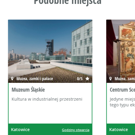
Podobne miejsca
amki i pałace
0/5
Muzea, zamki i pałace
ląskie
Centrum Scenografii Polski
 industrialnej przestrzeni
Jedyne miejsce w Polsce, g
tego typu eksponaty!
Katowice
Godziny otwarcia
God