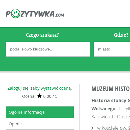
Czego szukasz?
Gdzie?
MUZEUM HISTO
Zaloguj się, żeby wystawić ocenę.
Ocena:
0.00 / 5
Historia stolicy
Witkacego
- to ty
Ogólne informacje
Katowicach. Obsze
Opinie
w kościele pw. 