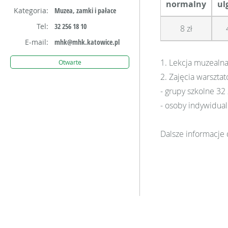
normalny
ul
Kategoria:
Muzea, zamki i pałace
Tel:
32 256 18 10
8 zł
E-mail:
mhk@mhk.katowice.pl
1. Lekcja muzealna 
Otwarte
2. Zajęcia warszta
- grupy szkolne 32 
- osoby indywidualn
Dalsze informacje