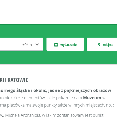
wydarzenie
miejsce
RII KATOWIC
 Górnego Śląska i okolic, jedne z piękniejszych obrazów
lko niektóre z elementów, jakie pokazuje nam
Muzeum
w
rna placówka ma swoje punkty także w innych miejscach, np. :
św. Michała Archanioła, w jakim zorganizowany jest punkt