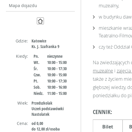
muzealny,
Mapa dojazdu
w budynku dawne
mieszkanie wraz
Teatralno-Filmo
Gdzie:
Katowice
Ks. J. Szafranka 9
czy też Oddział 
Kiedy:
Pn.
nieczynne
Na zwiedzających 
Wt.
10:00 - 15:00
Śr.
10:00 - 17:30
muzealne
i
zajęcia
Czw.
10:00 - 15:00
także z życiem mie
Pt.
10:00 - 17:30
głębszej wiedzy, d
Sob.
10:00 - 16:00
Niedz.
11:00 - 15:00
poniedziałku do pi
Wiek:
Przedszkolak
Uczeń podstawówki
CENNIK:
Nastolatek
Cena:
od 0,00
Bilet
B
do 12,00 zł/osoba