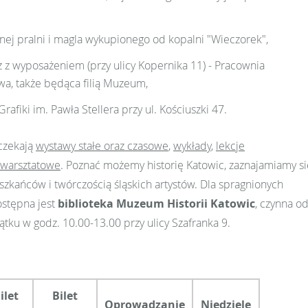
j pralni i magla wykupionego od kopalni "Wieczorek",
 z wyposażeniem (przy ulicy Kopernika 11) - Pracownia
wa, także będąca filią Muzeum,
Grafiki im. Pawła Stellera przy ul. Kościuszki 47.
czekają
wystawy stałe oraz czasowe
,
wykłady
,
lekcje
 warsztatowe
. Poznać możemy historię Katowic, zaznajamiamy si
szkańców i twórczością śląskich artystów. Dla spragnionych
ostępna jest
biblioteka Muzeum Historii Katowic
, czynna o
ątku w godz. 10.00-13.00 przy ulicy Szafranka 9.
ilet
Bilet
Oprowadzanie
Niedziele