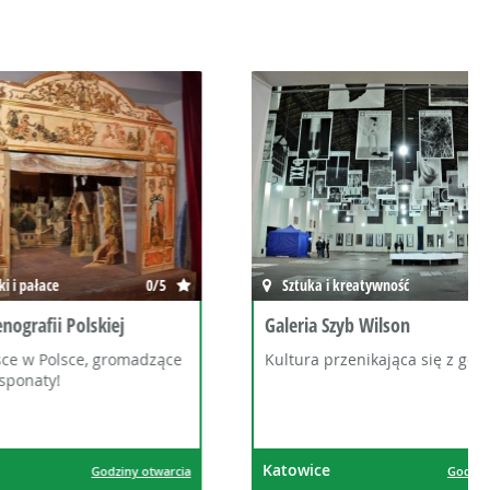
0/5
Sztuka i kreatywność
0/5
ej
Galeria Szyb Wilson
romadzące
Kultura przenikająca się z gospodarką
Katowice
ziny otwarcia
Godziny otwarcia