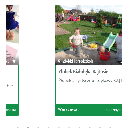
Żłobki i przedszkola
0/5
Żłobek Białołęka Kajtusie
Żłobek artystyczno-językowy KAJTUSIE
Warszawa
Godziny otwarcia