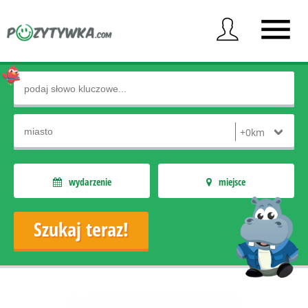
wydarzenie
miejsce