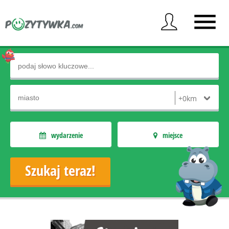
wydarzenie
miejsce