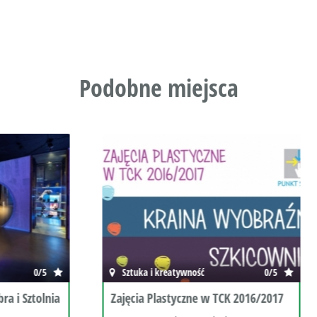
Podobne miejsca
 kreatywność
0/5
Kina, teatry i opery
lastyczne w TCK 2016/2017
Kraina bajek w TCK FM