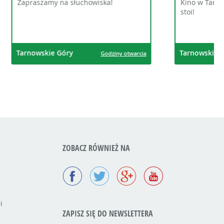
!
Kino w Tarnowskich Górach potęgą
stoi!
Tarnowskie Góry
ziny otwarcia
Godziny otwarcia
ZOBACZ RÓWNIEŻ NA
i
ZAPISZ SIĘ DO NEWSLETTERA