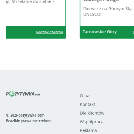
Zapraszam
dorosłych
Pierwsze na Górnym Śląsku na liście
UNESCO!
Tarnowskie Góry
Tarnowsk
Godziny otwarcia
O nas
Kontakt
Dla klientów
© 2026 pozytywka.com
Wszelkie prawa zastrzeżone.
Współpraca
Reklama