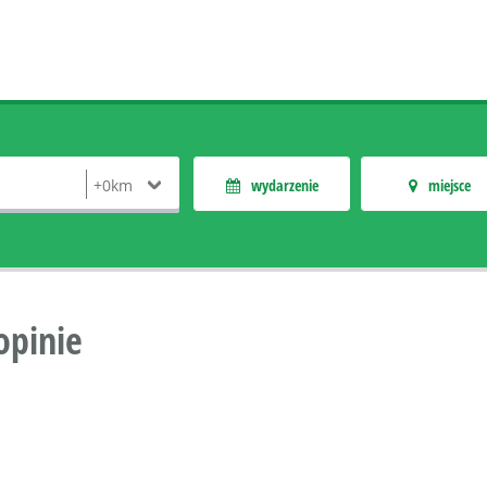
wydarzenie
miejsce
opinie