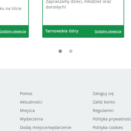
y dzieci, młodzież oraz
Zapraszamy na słuchowiska
!
ie Góry
Tarnowskie Góry
Godziny otwarcia
God
Pomoc
Zaloguj się
Aktualności
Załóż konto
Miejsca
Regulamin
Wydarzenia
Polityka prywatnośc
Dodaj miejsce/wydarzenie
Polityka cookies