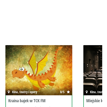
0/5
Kina, teatry i opery
0/5
Miejskie kino Olbrzym