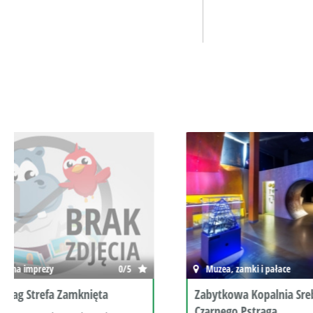
Muzea, zamki i pałace
0/5
Sztuka i
Zabytkowa Kopalnia Srebra i Sztolnia
Zajęcia P
Czarnego Pstrąga