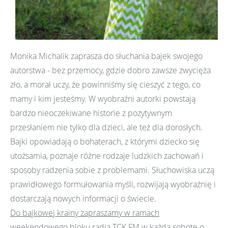
Monika Michalik zaprasza do słuchania bajek swojego
autorstwa - bez przemocy, gdzie dobro zawsze zwycięża
zło, a morał uczy, że powinniśmy się cieszyć z tego, co
mamy i kim jesteśmy. W wyobraźni autorki powstają
bardzo nieoczekiwane historie z pozytywnym
przesłaniem nie tylko dla dzieci, ale też dla dorosłych.
Bajki opowiadają o bohaterach, z którymi dziecko się
utożsamia, poznaje różne rodzaje ludzkich zachowań i
sposoby radzenia sobie z problemami. Słuchowiska uczą
prawidłowego formułowania myśli, rozwijają wyobraźnię i
dostarczają nowych informacji o świecie.
Do bajkowej krainy zapraszamy w ramach
weekendowego bloku radia TCK FM w każdą sobotę o