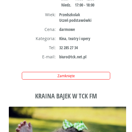
Niedz.
17:00 - 18:00
Wiek:
Przedszkolak
Uczeń podstawówki
Cena:
darmowe
Kategoria:
Kina, teatry i opery
Tel:
32 285 27 34
E-mail:
biuro@tck.net.pl
Zamknięte
KRAINA BAJEK W TCK FM