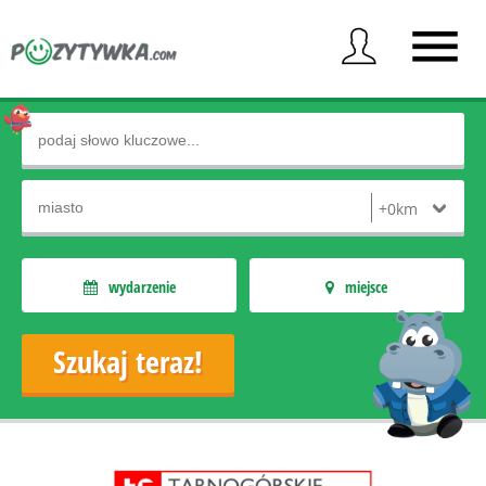
wydarzenie
miejsce