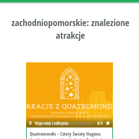
zachodniopomorskie: znalezione
atrakcje
Wyprawy i odkrycia
0/5
Quatromondis - Cztery Światy Hugona