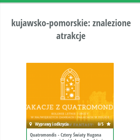
kujawsko-pomorskie: znalezione
atrakcje
Wyprawy i odkrycia
0/5
Quatromondis - Cztery Światy Hugona