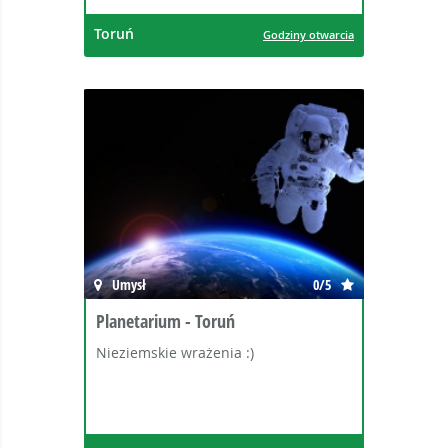
Toruń
Godziny otwarcia
Umysł
0/5
Planetarium - Toruń
Nieziemskie wrażenia :)