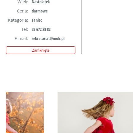
Wiek:
Nastolatek
Cena:
darmowe
Kategoria:
Taniec
Tel:
32 672 28 82
E-mail:
sekretariat@mok.pl
Zamknięte