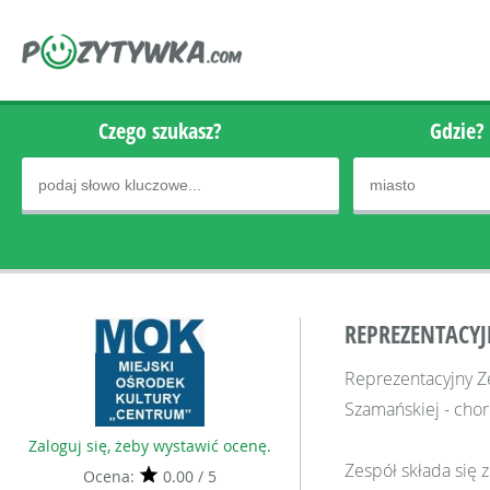
Czego szukasz?
Gdzie?
REPREZENTACYJN
Reprezentacyjny Ze
Szamańskiej - chor
Zaloguj się, żeby wystawić ocenę.
Zespół składa się 
Ocena:
0.00 / 5