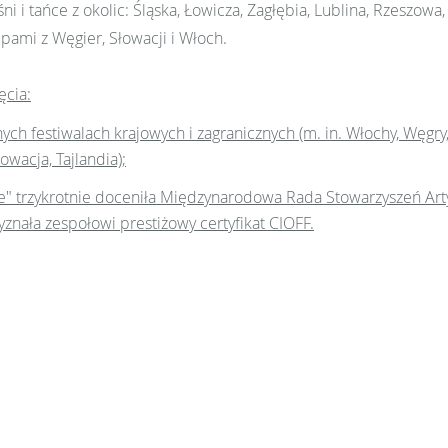
ni i tańce z okolic: Śląska, Łowicza, Zagłębia, Lublina, Rzeszow
pami z Węgier, Słowacji i Włoch.
ęcia:
ych festiwalach krajowych i zagranicznych (m. in. Włochy, Węgry,
owacja, Tajlandia);
e" trzykrotnie doceniła Międzynarodowa Rada Stowarzyszeń Artyst
yznała zespołowi prestiżowy certyfikat CIOFF.