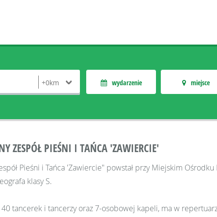
wydarzenie
miejsce
Y ZESPÓŁ PIEŚNI I TAŃCA 'ZAWIERCIE'
spół Pieśni i Tańca 'Zawiercie" powstał przy Miejskim Ośrodku 
eografa klasy S.
z 40 tancerek i tancerzy oraz 7-osobowej kapeli, ma w repertuar