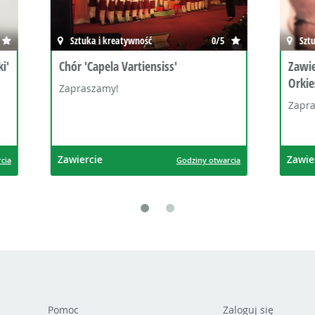
 kreatywność
0/5
Sztuka i kreatywność
ela Vartiensiss'
Zawierciańska Młodzieżow
Orkiestra Kameralna
my!
Zapraszamy na zajęcia!
Zawiercie
Godziny otwarcia
God
Pomoc
Zaloguj się