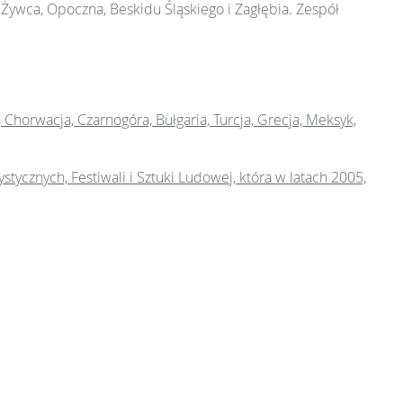
a, Żywca, Opoczna, Beskidu Śląskiego i Zagłębia. Zespół
 Chorwacja, Czarnogóra, Bułgaria, Turcja, Grecja, Meksyk,
ycznych, Festiwali i Sztuki Ludowej, która w latach 2005,