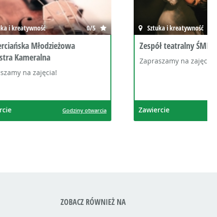
0/5
Sztuka i kreatywność
0/5
a
Zespół teatralny ŚMIESZKI
Zapraszamy na zajęcia!
Zawiercie
ziny otwarcia
Godziny otwarcia
ZOBACZ RÓWNIEŻ NA