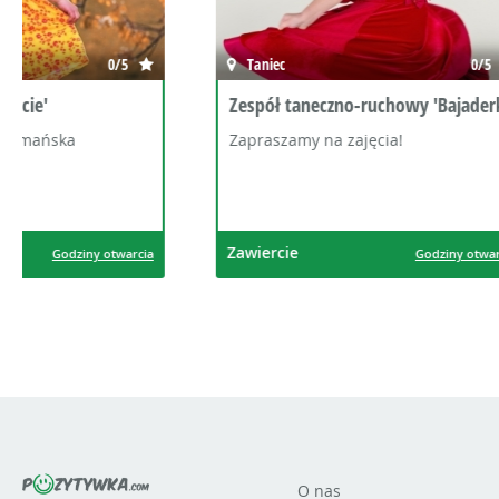
Taniec
0/5
Sztuka i
Zespół taneczno-ruchowy 'Bajaderki'
Chór 'Cap
Zapraszamy na zajęcia!
Zaprasza
Zawiercie
Zawiercie
Godziny otwarcia
O nas