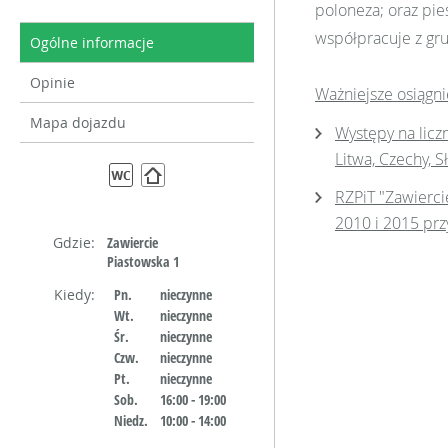
poloneza; oraz pieś
współpracuje z gru
Ogólne informacje
Opinie
Ważniejsze osiągni
Mapa dojazdu
Występy na liczn
Litwa, Czechy, Sł
RZPiT "Zawierci
2010 i 2015 prz
Gdzie:
Zawiercie
Piastowska 1
Kiedy:
Pn.
nieczynne
Wt.
nieczynne
Śr.
nieczynne
Czw.
nieczynne
Pt.
nieczynne
Sob.
16:00 - 19:00
Niedz.
10:00 - 14:00