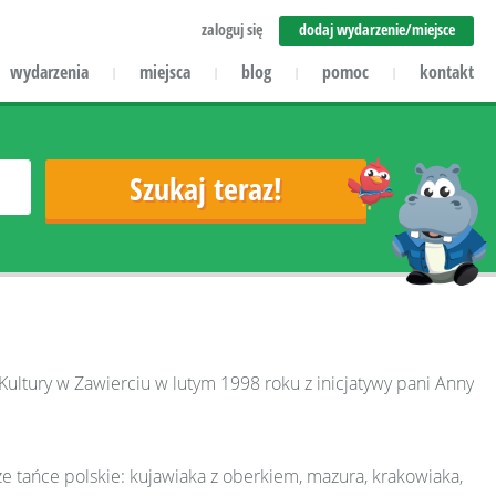
zaloguj się
dodaj wydarzenie/miejsce
wydarzenia
miejsca
blog
pomoc
kontakt
|
|
|
|
Kultury w Zawierciu w lutym 1998 roku z inicjatywy pani Anny
ze tańce polskie: kujawiaka z oberkiem, mazura, krakowiaka,