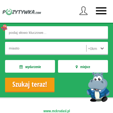
wydarzenie
miejsce
www.mckrudasl.pl