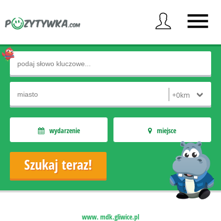
wydarzenie
miejsce
www. mdk.gliwice.pl