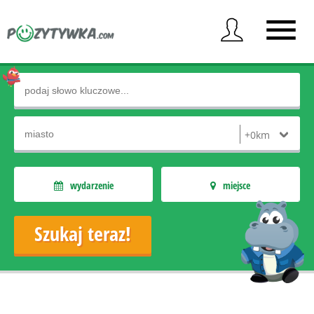
wydarzenie
miejsce