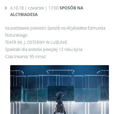
4.10.18 | czwartek | 17:00
SPOSÓB NA
ALCYBIADESA
na podstawie powieści
Sposób na Alcybiadesa
Edmunda
Niziurskiego
TEATR IM. J. OSTERWY W LUBLINIE
Spektakl dla widzów powyżej 12 roku życia.
Czas trwania: 95 minut