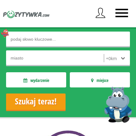
wydarzenie
miejsce