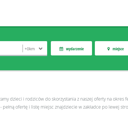
wydarzenie
miejsce
my dzieci i rodziców do skorzystania z naszej oferty na okres fe
 pełną ofertę i listę miejsc znajdziecie w zakładce po lewej st