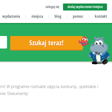
zaloguj się
dodaj wydarzenie/miejsce
wydarzenia
miejsca
blog
pomoc
kontakt
|
|
|
|
rii! W programie rozmaite zajęcia, konkursy , spektakle i
ronie 'Dokumenty'