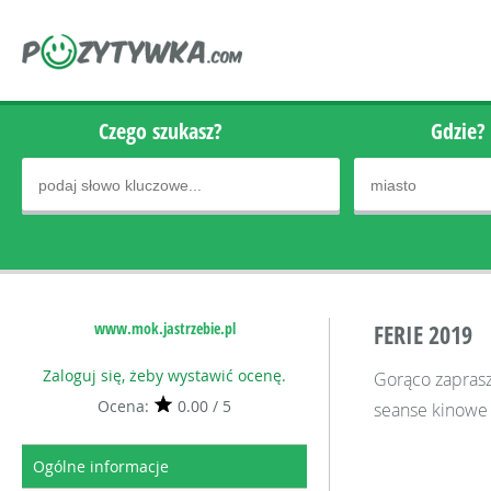
Czego szukasz?
Gdzie?
www.mok.jastrzebie.pl
FERIE 2019
Zaloguj się, żeby wystawić ocenę.
Gorąco zaprasza
Ocena:
0.00 / 5
seanse kinowe -
Ogólne informacje