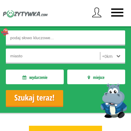
wydarzenie
miejsce