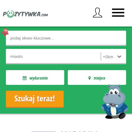
wydarzenie
miejsce