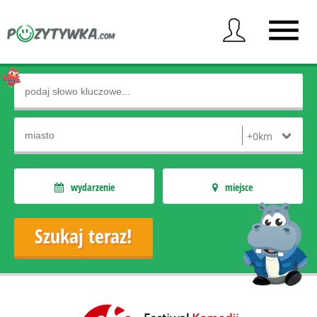
wydarzenie
miejsce