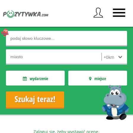
wydarzenie
miejsce
Zaloguj się, żeby wystawić ocenę.