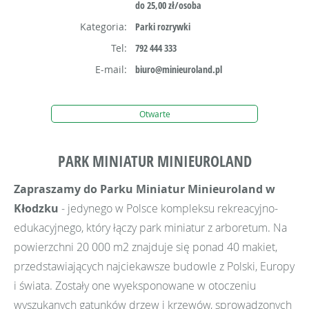
do 25,00 zł/osoba
Kategoria:
Parki rozrywki
Tel:
792 444 333
E-mail:
biuro@minieuroland.pl
Otwarte
PARK MINIATUR MINIEUROLAND
Zapraszamy do Parku Miniatur Minieuroland w
Kłodzku
- jedynego w Polsce kompleksu rekreacyjno-
edukacyjnego, który łączy park miniatur z arboretum. Na
powierzchni 20 000 m2 znajduje się ponad 40 makiet,
przedstawiających najciekawsze budowle z Polski, Europy
i świata. Zostały one wyeksponowane w otoczeniu
wyszukanych gatunków drzew i krzewów, sprowadzonych