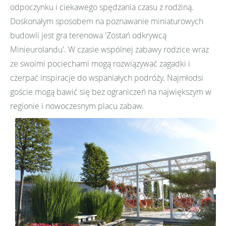
odpoczynku i ciekawego spędzania czasu z rodziną.
Doskonałym sposobem na poznawanie miniaturowych
budowli jest gra terenowa 'Zostań odkrywcą
Minieurolandu'. W czasie wspólnej zabawy rodzice wraz
ze swoimi pociechami mogą rozwiązywać zagadki i
czerpać inspiracje do wspaniałych podróży. Najmłodsi
goście mogą bawić się bez ograniczeń na największym w
regionie i nowoczesnym placu zabaw.