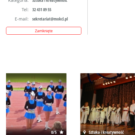
Kategoria:
Sztuka i kreatywność
Tel:
32 431 89 55
E-mail:
sekretariat@mokcl.pl
Zamknięte
Sztuka i kreatywność
0/5
Sztuka i