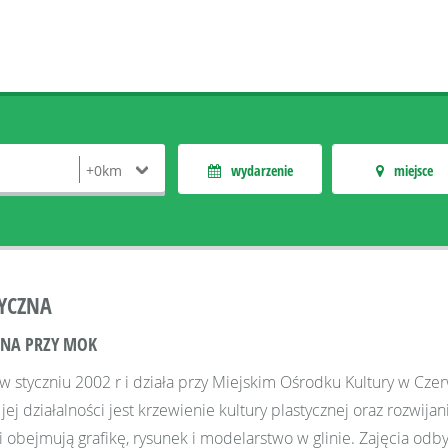
wydarzenie
miejsce
YCZNA
ZNA PRZY MOK
 styczniu 2002 r i działa przy Miejskim Ośrodku Kultury w Czer
j działalności jest krzewienie kultury plastycznej oraz rozwij
 obejmują grafikę, rysunek i modelarstwo w glinie. Zajęcia odbyw