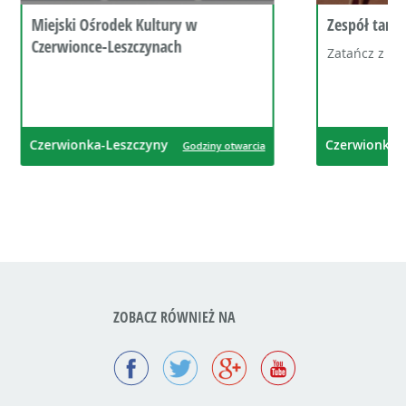
Zespół tańca nowoczesnego Rytm
Zatańcz z nami!
Czerwionka-Leszczyny
ziny otwarcia
Godziny otwarcia
ZOBACZ RÓWNIEŻ NA