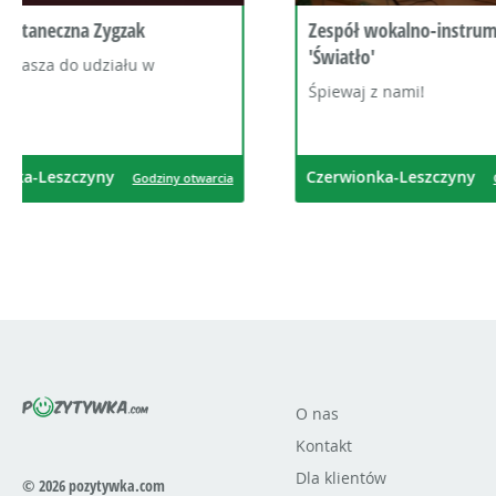
Zespół wokalno-instrumentalny
Klub Kul
'Światło'
Zaprasza
zafascyn
Śpiewaj z nami!
Kwitnącej
Czerwionka-Leszczyny
Czerwion
Godziny otwarcia
O nas
Kontakt
Dla klientów
© 2026 pozytywka.com