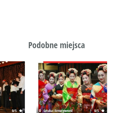
Podobne miejsca
 kreatywność
0/5
Domy Kultury i biblioteki