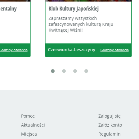
tury Japońskiej
Miejski Ośrodek Kultury w
Czerwionce-Leszczynach
my wszystkich
owanych kulturą Kraju
 Wiśni!
ka-Leszczyny
Czerwionka-Leszczyny
Godziny otwarcia
God
Pomoc
Zaloguj się
Aktualności
Załóż konto
Miejsca
Regulamin