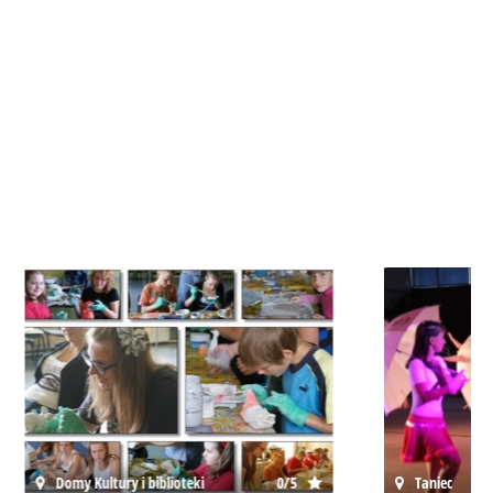
0/5
Taniec
0/5