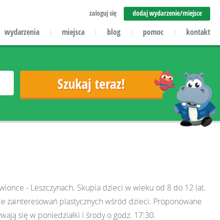
zaloguj się
dodaj wydarzenie/miejsce
wydarzenia
miejsca
blog
pomoc
kontakt
|
|
|
|
wionce - Leszczynach. Skupia dzieci w wieku od 8 do 12 lat.
anie zainteresowań plastycznych wśród dzieci. Proponowane
ają się w poniedziałki i środy o godz. 17:30.