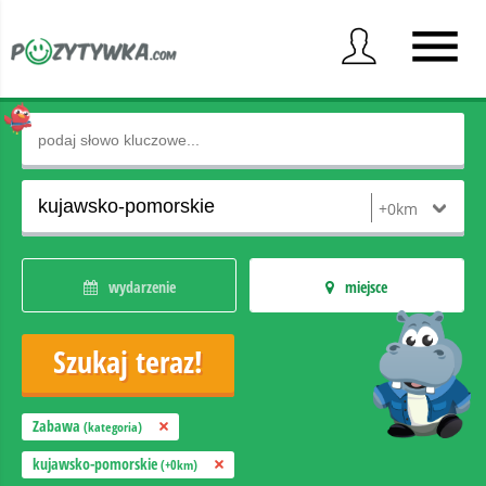
wydarzenie
miejsce
Zabawa
(kategoria)
kujawsko-pomorskie
(+0km)