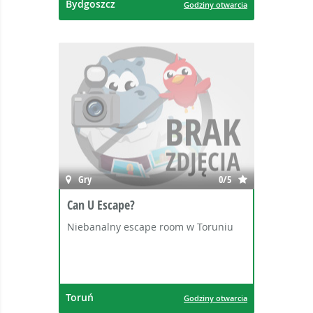
Bydgoszcz
Godziny otwarcia
Gry
0/5
Can U Escape?
Niebanalny escape room w Toruniu
Toruń
Godziny otwarcia