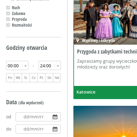
Ruch
Zabawa
Przyroda
Rozmaitości
Wyprawy i odkrycia
Godziny otwarcia
Przygoda z zabytkami techni
Zapraszamy grupy wycieczkow
-
młodzieży oraz dorosłych!
Pn
Wt
Śr
Cz
Pt
Sb
Nd
Katowice
Data
(dla wydarzeń)
od
do