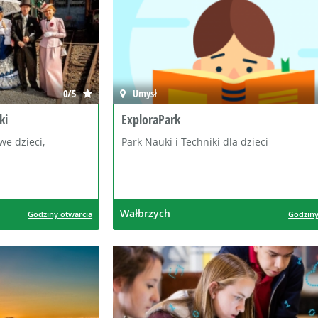
0/5
Umysł
ki
ExploraPark
e dzieci,
Park Nauki i Techniki dla dzieci
Wałbrzych
Godziny otwarcia
Godziny