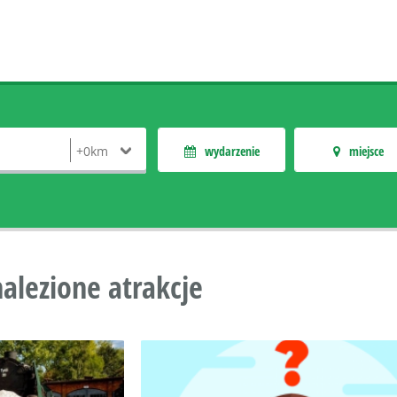
wydarzenie
miejsce
nalezione atrakcje