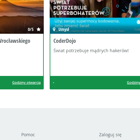
0/5
Umysł
Wrocławskiego
CoderDojo
Świat potrzebuje mądrych hakerów!
-
Godziny otwarcia
Godziny
Pomoc
Zaloguj się