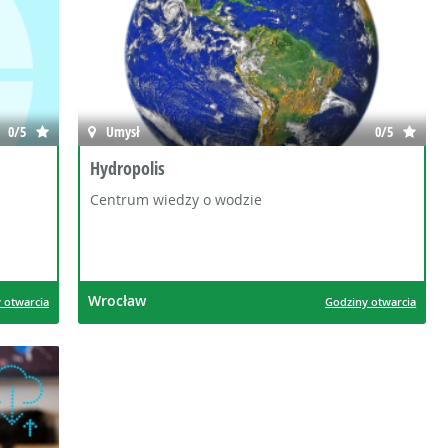
0/5
Umysł
0/5
Hydropolis
Centrum wiedzy o wodzie
Wrocław
 otwarcia
Godziny otwarcia