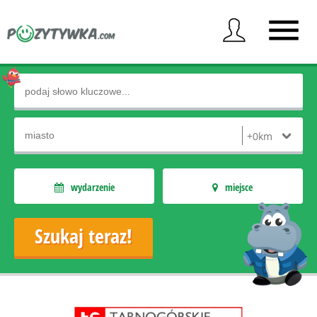
wydarzenie
miejsce