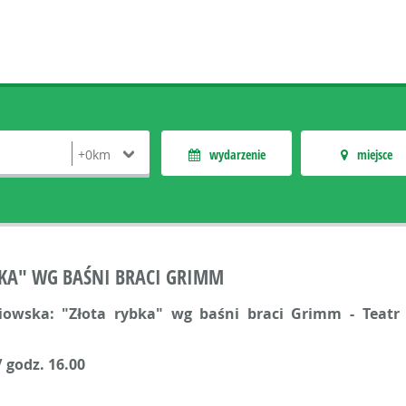
wydarzenie
miejsce
BKA" WG BAŚNI BRACI GRIMM
owska: "Złota rybka" wg baśni braci Grimm - Teatr 
 godz. 16.00