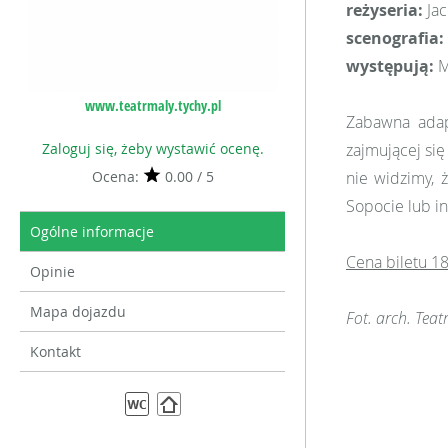
reżyseria:
Jac
scenografia:
występują:
M
www.teatrmaly.tychy.pl
Zabawna adapt
Zaloguj się, żeby wystawić ocenę.
zajmującej się
Ocena:
0.00 / 5
nie widzimy, 
Sopocie lub i
Ogólne informacje
Cena biletu 18 
Opinie
Mapa dojazdu
Fot. arch. Teat
Kontakt