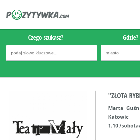
Czego szukasz?
Gdzie?
"ZŁOTA RY
Marta Guśni
Katowic
1.10 /sobota/