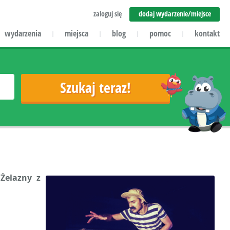
zaloguj się
dodaj wydarzenie/miejsce
wydarzenia
miejsca
blog
pomoc
kontakt
|
|
|
|
Żelazny z