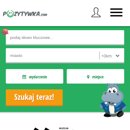
wydarzenie
miejsce