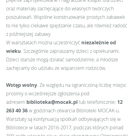
oraz materiały zachęcające do własnych twórczych
poszukiwań. Wspólne konstruowanie prostych zabawek
to nie tylko ciekawe spędzanie czasu, ale również radość
z późniejszej zabawy.
W warsztatach można uczestniczyć
niezależnie od
wieku
. Szczególnie zapraszamy dzieci z opiekunami.
Dzieci starsze mogą działać samodzielnie, a młodsze
zachęcamy do udziału ze wsparciem rodziców.
Wstęp wolny
. Ze względu na ograniczoną liczbę miejsc
prosimy o wcześniejsze zgłoszenia pod
adresem
biblioteka@mocak.pl
lub telefonicznie:
12
263 40 36
w godzinach otwarcia Biblioteki MOCAK-u.
Warsztaty są kontynuacją spotkań odbywających się w
Bibliotece w latach 2016-2017, podczas których ponad
300 osób włączyło się w akcję charytatywną Ośmiorniczki