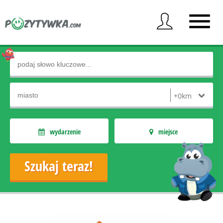
wydarzenie
miejsce