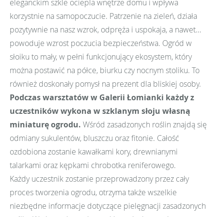
eleganckim szkle ociepla wnętrze domu i wpływa
korzystnie na samopoczucie. Patrzenie na zieleń, działa
pozytywnie na nasz wzrok, odpręża i uspokaja, a nawet…
powoduje wzrost poczucia bezpieczeństwa. Ogród w
słoiku to mały, w pełni funkcjonujący ekosystem, który
można postawić na półce, biurku czy nocnym stoliku. To
również doskonały pomysł na prezent dla bliskiej osoby.
Podczas warsztatów w Galerii Łomianki każdy z
uczestników wykona w szklanym słoju własną
miniaturę ogrodu.
Wśród zasadzonych roślin znajdą się
odmiany sukulentów, bluszczu oraz fitonie. Całość
ozdobiona zostanie kawałkami kory, drewnianymi
talarkami oraz kępkami chrobotka reniferowego.
Każdy uczestnik zostanie przeprowadzony przez cały
proces tworzenia ogrodu, otrzyma także wszelkie
niezbędne informacje dotyczące pielęgnacji zasadzonych