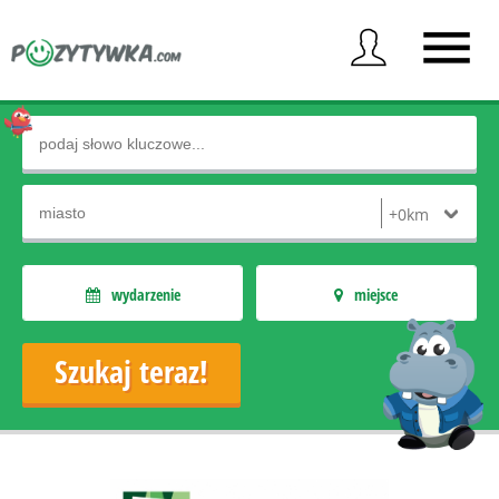
wydarzenie
miejsce