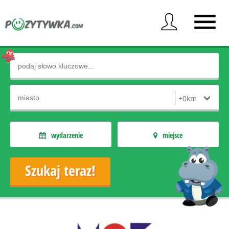
wydarzenie
miejsce