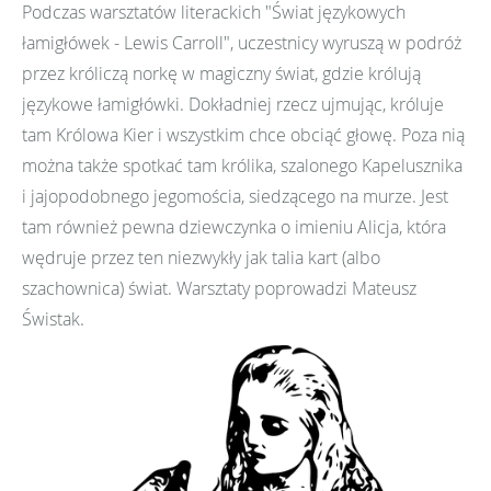
Podczas warsztatów literackich "Świat językowych
łamigłówek - Lewis Carroll", uczestnicy wyruszą w podróż
przez króliczą norkę w magiczny świat, gdzie królują
językowe łamigłówki. Dokładniej rzecz ujmując, króluje
tam Królowa Kier i wszystkim chce obciąć głowę. Poza nią
można także spotkać tam królika, szalonego Kapelusznika
i jajopodobnego jegomościa, siedzącego na murze. Jest
tam również pewna dziewczynka o imieniu Alicja, która
wędruje przez ten niezwykły jak talia kart (albo
szachownica) świat. Warsztaty poprowadzi Mateusz
Świstak.