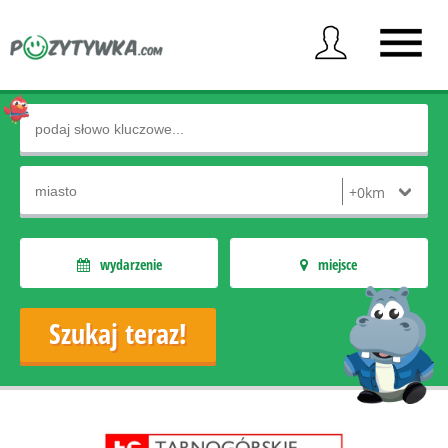
wydarzenie
miejsce