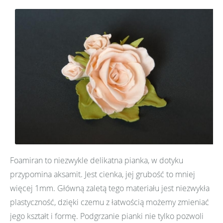
Foamiran to niezwykle delikatna pianka, w dotyku
przypomina aksamit. Jest cienka, jej grubość to mniej
więcej 1mm. Główną zaletą tego materiału jest niezwykła
plastyczność, dzięki czemu z łatwością możemy zmieniać
jego kształt i formę. Podgrzanie pianki nie tylko pozwoli