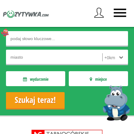
wydarzenie
miejsce