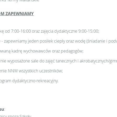
OM ZAPEWNIAMY
kę od 7:00-16:00 oraz zajęcia dydaktyczne 9:00-15:00;
 - zapewniamy jeden posiłek ciepły oraz wodę (śniadanie i pod
kowaną kadrę wychowawców oraz pedagogów;
lnie wyposażone sale do zajęć tanecznych i akrobatycznych/gim
nie NNW wszystkich uczestników;
ogram dydaktyczno-rekreacyjny.
su
:
nicy spoza Szkoły