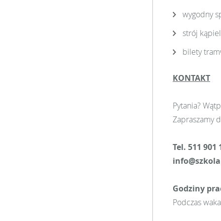
wygodny sp
strój kąpie
bilety tra
KONTAKT
Pytania? Wątp
Zapraszamy d
Tel. 511 901 
info@szkola
Godziny pra
Podczas wakacj