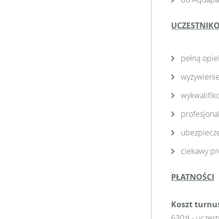
UCZESTNIK
pełną opie
wyżywienie
wykwalifi
profesjona
ubezpiecze
ciekawy pr
PŁATNOŚCI
Koszt turnu
630zł - uczest