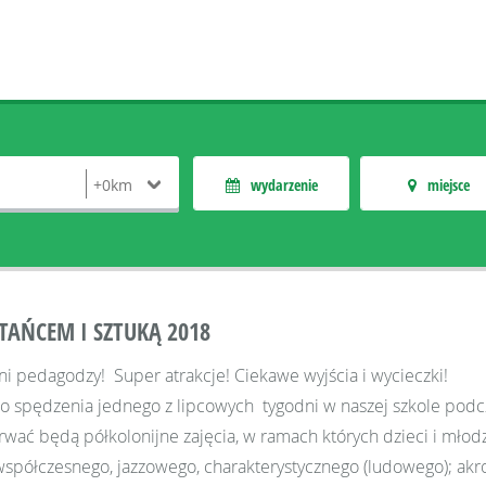
wydarzenie
miejsce
TAŃCEM I SZTUKĄ 2018
i pedagodzy! Super atrakcje! Ciekawe wyjścia i wycieczki!
 spędzenia jednego z lipcowych tygodni w naszej szkole podcz
rwać będą półkolonijne zajęcia, w ramach których dzieci i młodz
współczesnego, jazzowego, charakterystycznego (ludowego); akr