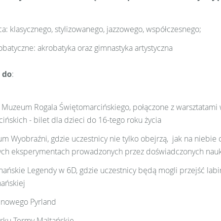
ńca: klasycznego, stylizowanego, jazzowego, współczesnego;
robatyczne: akrobatyka oraz gimnastyka artystyczna
 do
:
Muzeum Rogala Świętomarcińskiego, połączone z warsztatami 
ńskich - bilet dla dzieci do 16-tego roku życia
um Wyobraźni, gdzie uczestnicy nie tylko obejrzą, jak na niebie
ych eksperymentach prowadzonych przez doświadczonych na
nańskie Legendy w 6D, gdzie uczestnicy będą mogli przejść labi
ańskiej
inowego Pyrland
rku Termy Maltańskie