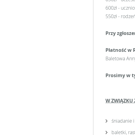
600zł - uczni
550zł - rodze
Przy zgłosz
Płatność w 
Baletowa Anny
Prosimy w t
W ZWIĄZKU 
śniadanie 
baletki, ra