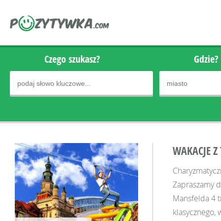
Czego szukasz?
Gdzie?
WAKACJE Z 
Charyzmatyczn
Zapraszamy do
Mansfelda 4 t
klasycznego, 