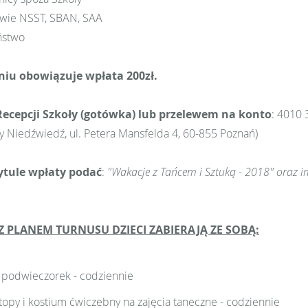
owie NSST, SBAN, SAA
ństwo
eniu obowiązuje wpłata 200zł.
Recepcji Szkoły (gotówka) lub przelewem na konto
: 4010 
 Niedźwiedź, ul. Petera Mansfelda 4, 60-855 Poznań)
ytule wpłaty podać
:
"Wakacje z Tańcem i Sztuką - 2018" oraz im
Z PLANEM TURNUSU DZIECI ZABIERAJĄ ZE SOBĄ:
i podwieczorek - codziennie
stopy i kostium ćwiczebny na zajęcia taneczne - codziennie