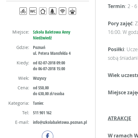
Termin
:
2 - 
Pory zajęć
: 
16:00. W godz
Miejsce:
Szkoła Baletowa Anny
Niedźwiedź
Gdzie:
Poznań
Posiłki
: Ucze
ul. Petera Mansfelda 4
sobą śniadani
Kiedy:
od 02-07-2018 09:00
do 06-07-2018 15:00
Wiek uczes
Wiek:
Wszyscy
Cena:
od 550,00
Miejsce zaję
do 630,00 zł/osoba
Kategoria:
Taniec
Tel:
511 901 162
ATRAKCJE
E-mail:
info@szkolabaletowa.poznan.pl
W ramach Wa