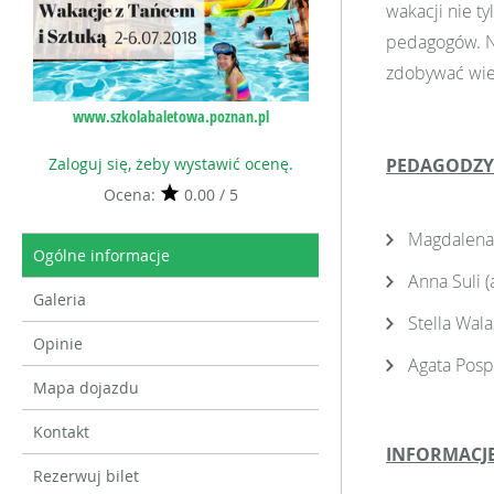
wakacji nie t
pedagogów. Na
zdobywać wie
www.szkolabaletowa.poznan.pl
Zaloguj się, żeby wystawić ocenę.
PEDAGODZY
Ocena:
0.00 / 5
Magdalena 
Ogólne informacje
Anna Suli (
Galeria
Stella Walas
Opinie
Agata Pospi
Mapa dojazdu
Kontakt
INFORMACJ
Rezerwuj bilet