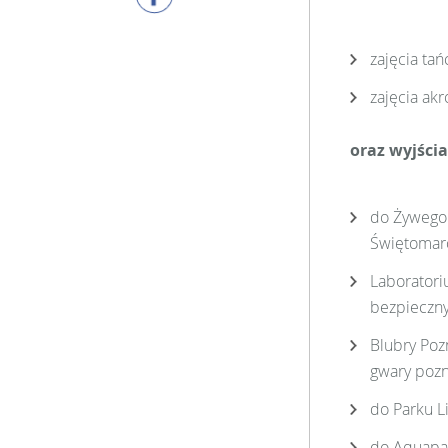
zajęcia ta
zajęcia ak
oraz wyjścia
do Żywego 
Świętomarci
Laboratori
bezpieczn
Blubry Poz
gwary pozn
do Parku L
do Aquapa