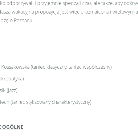
ylko odpoczywali i przyjemnie spędzali czas, ale także, aby odkr
sza wakacyjna propozycja jest więc urozmaicona i wielowymiarow
dzę o Poznaniu
Kossakowska (taniec klasyczny, taniec współczesny)
akrobatyka)
ik (jazz)
ech (taniec stylizowany charakterystyczny)
E OGÓLNE