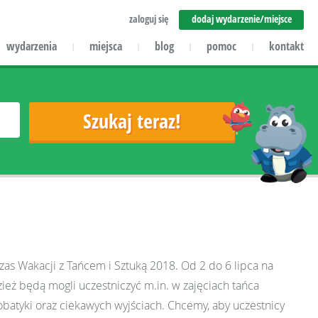
zaloguj się
dodaj wydarzenie/miejsce
wydarzenia
miejsca
blog
pomoc
kontakt
|
|
|
|
as Wakacji z Tańcem i Sztuką 2018. Od 2 do 6 lipca na
ież będą mogli uczestniczyć m.in. w zajęciach tańca
obatyki oraz ciekawych wyjściach. Chcemy, aby uczestnicy