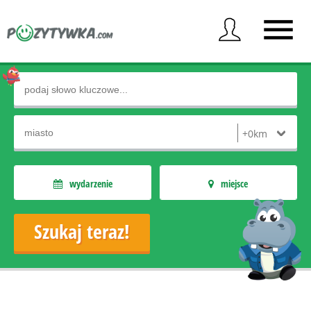
wydarzenie
miejsce